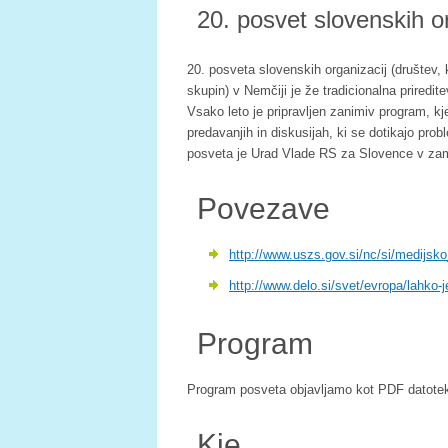
20. posvet slovenskih or
20. posveta slovenskih organizacij (društev, ka
skupin) v Nemčiji je že tradicionalna priredit
Vsako leto je pripravljen zanimiv program, kj
predavanjih in diskusijah, ki se dotikajo prob
posveta je Urad Vlade RS za Slovence v zam
Povezave
http://www.uszs.gov.si/nc/si/medijsko
http://www.delo.si/svet/evropa/lahko-je
Program
Program posveta objavljamo kot PDF datote
Kje