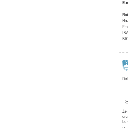
E-m
Rač
Naz
Fra
IB
BI
Del
S
Žel
dru
bo 