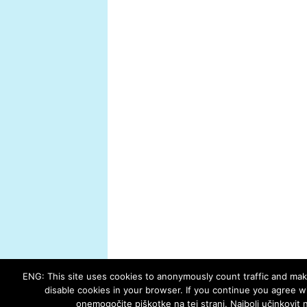
ENG: This site uses cookies to anonymously count traffic and make
disable cookies in your browser. If you continue you agree wit
onemogočite piškotke na tej strani. Najbolj učinkovit