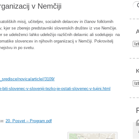
ganizacij v Nemčiji
toliških misij, učiteljev, socialnih delavcev in članov folklornih
ev, kjer se zberejo predstavniki slovenskih društev iz vse Nemčije.
A
er se udeleženci lahko udeležijo različnih delavnic ali sodelujejo na
lematike slovencev in njihovih organiizacij v Nemčiji. Pokrovitelj
Arh
ejstvu in po svetu.
K
_sredisce/novica/article//3109/
Kat
-biti-slovenec-v-sloveniji-tezko-je-ostati-slovenec-v-tujini.html
ko:
20. Posvet – Program.pdf