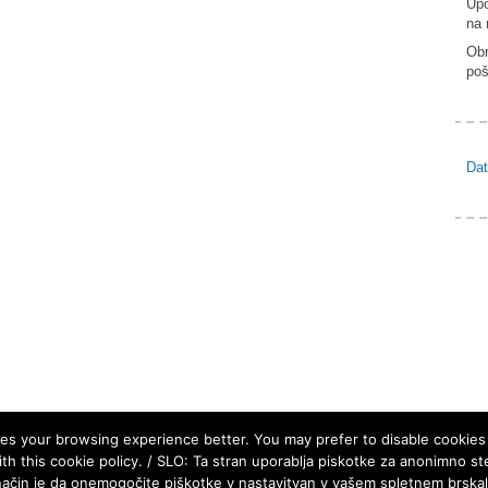
Upo
na 
Ob
poš
Dat
s your browsing experience better. You may prefer to disable cookies o
h this cookie policy. / SLO: Ta stran uporablja piskotke za anonimno ste
 način je da onemogočite piškotke v nastavitvan v vašem spletnem brskal