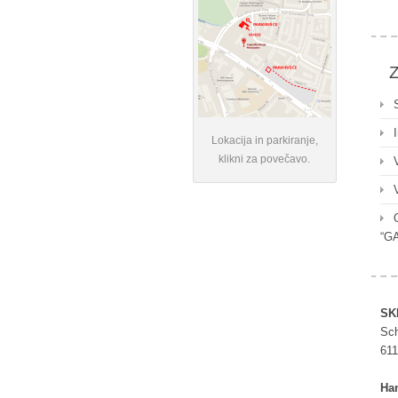
Z
Lokacija in parkiranje,
klikni za povečavo.
“G
SK
Sch
611
Ha