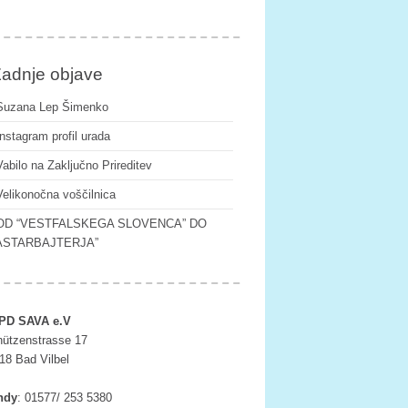
adnje objave
Suzana Lep Šimenko
Instagram profil urada
Vabilo na Zaključno Prireditev
Velikonočna voščilnica
OD “VESTFALSKEGA SLOVENCA” DO
ASTARBAJTERJA”
PD SAVA e.V
ützenstrasse 17
18 Bad Vilbel
ndy
:
01577/ 253 5380