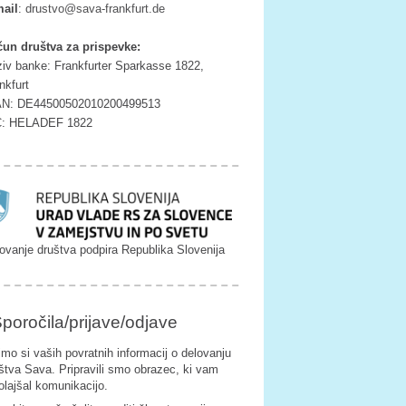
ail
:
tsurd
as@ov
rf-av
ufkna
ed.tr
un društva za prispevke:
iv banke: Frankfurter Sparkasse 1822,
nkfurt
AN: DE44500502010200499513
C: HELADEF 1822
ovanje društva podpira Republika Slovenija
poročila/prijave/odjave
imo si vaših povratnih informacij o delovanju
štva Sava. Pripravili smo obrazec, ki vam
olajšal komunikacijo.