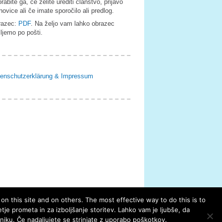
rabite ga, če želite urediti članstvo, prijavo
novice ali če imate sporočilo ali predlog.
razec:
PDF
. Na željo vam lahko obrazec
ljemo po pošti.
enschutzerklärung & Impressum
n this site and on others. The most effective way to do this is to
tje prometa in za izboljšanje storitev. Lahko vam je ljubše, da
niku. Če nadaljujete se strinjate z uporabo poškotkov.