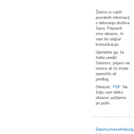
Želimo si vaših
povratnih informacij
o delovanju društva
Sava. Pripravili
smo obrazec, ki
vam bo olajšal
komunikacijo.
Uporabite ga, če
želite urediti
članstvo, prijavo na
novice ali če imate
sporočilo ali
predlog.
Obrazec:
PDF
. Na
željo vam lahko
obrazec pošljemo
po pošti.
Datenschutzerklärung