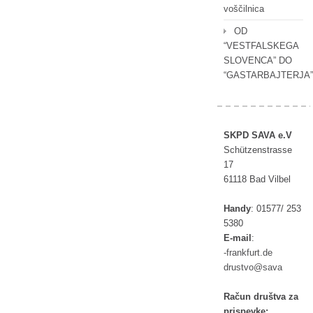
voščilnica
OD
“VESTFALSKEGA
SLOVENCA” DO
“GASTARBAJTERJA”
SKPD SAVA e.V
Schützenstrasse
17
61118 Bad Vilbel
Handy
:
01577/ 253
5380
E-mail
:
rf-
ufkna
ed.tr
tsurd
as@ov
av
Račun društva za
prispevke: