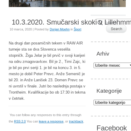
10.3.2020. Smučarski skoki v Lillehmm
10 marca, 2020 | Posted by
Dorjan Moehn
in
Šport
Na drugi dan posamičnih tekem v RAW AIR
turneje sta se dva Slovenca veselila
Arhiv
stopničk. Žiga Jelar je bil prvič v svoji karijeri
na odru zmagovavlcev. Bil je 2., Timi Zajc, ki
Arhiv
je bil po prvi seriji 1. je bil na koncu 3. in 5.
mesto je dobil Peter Prevc. Anže Semenič je
bil 20. in Anže Lanišek 23. Domen Prevc se
ni uvrstil v finale. Jutri bo naslednja postaja v
Kategorije
Trontheim. Kvalifikacije bo ob 17:30 in tekma
v četrtek.
Kategorije
You can follow any responses to this entry through
the
RSS 2.0
You can
leave a response
, or
trackback
.
Facebook