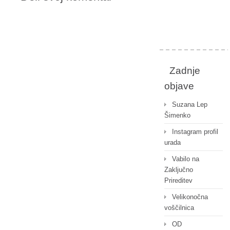
Zadnje
objave
Suzana Lep
Šimenko
Instagram profil
urada
Vabilo na
Zaključno
Prireditev
Velikonočna
voščilnica
OD