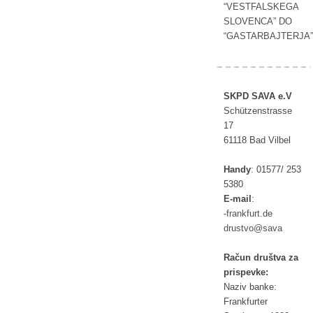
“VESTFALSKEGA
SLOVENCA” DO
“GASTARBAJTERJA”
SKPD SAVA e.V
Schützenstrasse
17
61118 Bad Vilbel
Handy
:
01577/ 253
5380
E-mail
:
rf-
ufkna
ed.tr
tsurd
as@ov
av
Račun društva za
prispevke:
Naziv banke:
Frankfurter