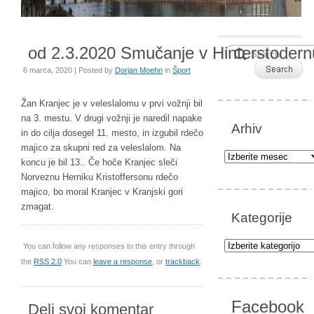
od 2.3.2020 Smučanje v Hinterstodern
6 marca, 2020 | Posted by
Dorjan Moehn
in
Šport
Žan Kranjec je v veleslalomu v prvi vožnji bil
na 3. mestu. V drugi vožnji je naredil napake
Arhiv
in do cilja dosegel 11. mesto, in izgubil rdečo
majico za skupni red za veleslalom. Na
Arhiv
koncu je bil 13.. Če hoče Kranjec sleči
Norveznu Herniku Kristoffersonu rdečo
majico, bo moral Kranjec v Kranjski gori
zmagat.
Kategorije
Kategorije
You can follow any responses to this entry through
the
RSS 2.0
You can
leave a response
, or
trackback
.
Facebook
Deli svoj komentar