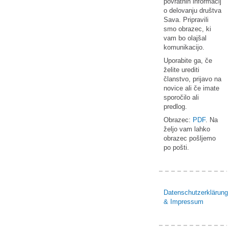
povratnih informacij
o delovanju društva
Sava. Pripravili
smo obrazec, ki
vam bo olajšal
komunikacijo.
Uporabite ga, če
želite urediti
članstvo, prijavo na
novice ali če imate
sporočilo ali
predlog.
Obrazec:
PDF
. Na
željo vam lahko
obrazec pošljemo
po pošti.
Datenschutzerklärung
& Impressum