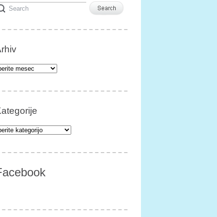
rhiv
iv
ategorije
egorije
Facebook