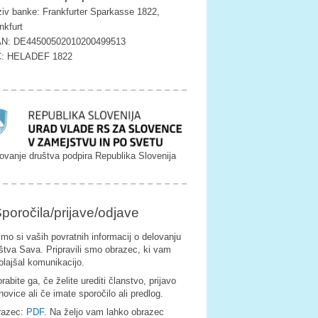
iv banke: Frankfurter Sparkasse 1822,
nkfurt
AN: DE44500502010200499513
C: HELADEF 1822
ovanje društva podpira Republika Slovenija
poročila/prijave/odjave
imo si vaših povratnih informacij o delovanju
štva Sava. Pripravili smo obrazec, ki vam
olajšal komunikacijo.
rabite ga, če želite urediti članstvo, prijavo
novice ali če imate sporočilo ali predlog.
razec:
PDF
. Na željo vam lahko obrazec