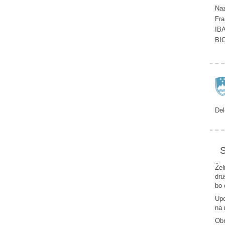
Naz
Fra
IB
BI
Del
S
Žel
dru
bo 
Upo
na 
Ob