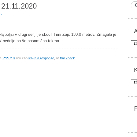
 21.11.2020
t
A
ajboljši v drugi seriji je skočil Timi Zajc 130,0 metrov. Zmagala je
i. V nedeljo bo še posamična tekma.
Arh
he
RSS 2.0
You can
leave a response
, or
trackback
.
K
Kat