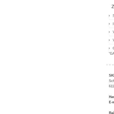
Z
“G
SK
Sch
611
Ha
E-m
Rač