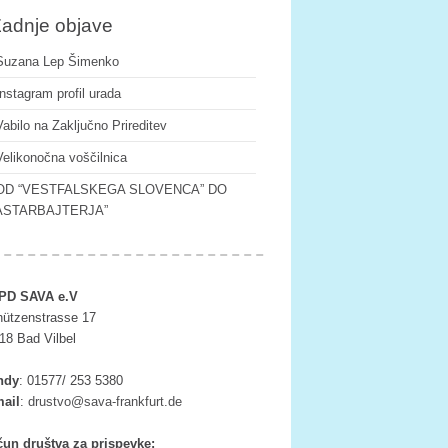
adnje objave
Suzana Lep Šimenko
Instagram profil urada
Vabilo na Zaključno Prireditev
Velikonočna voščilnica
OD “VESTFALSKEGA SLOVENCA” DO
ASTARBAJTERJA”
PD SAVA e.V
ützenstrasse 17
18 Bad Vilbel
ndy
:
01577/ 253 5380
ail
:
tsurd
as@ov
rf-av
ufkna
ed.tr
un društva za prispevke: