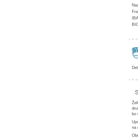
Naz
Fra
IB
BI
Del
S
Žel
dru
bo 
Upo
na 
Ob