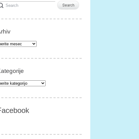
rhiv
iv
ategorije
egorije
Facebook