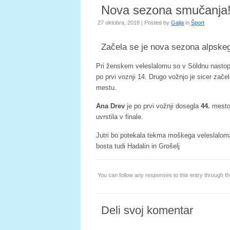
Nova sezona smučanja
27 oktobra, 2018 | Posted by
Galja
in
Šport
Začela se je nova sezona alpske
Pri ženskem veleslalomu so v Söldnu nastopile
po prvi voznji 14. Drugo vožnjo je sicer zače
mestu.
Ana Drev
je po prvi vožnji dosegla
44.
mest
uvrstila v finale.
Jutri bo potekala tekma moškega veleslaloma,
bosta tudi Hadalin in Grošelj
You can follow any responses to this entry through t
Deli svoj komentar