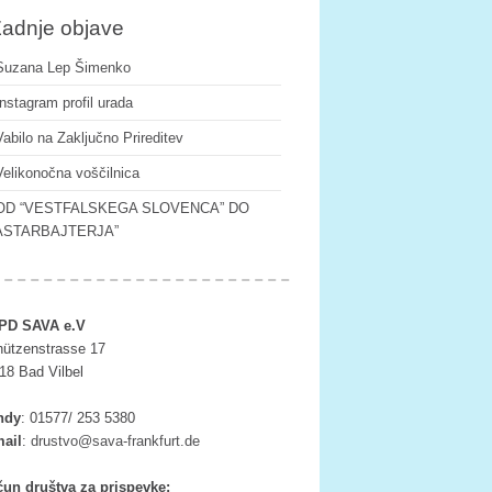
adnje objave
Suzana Lep Šimenko
Instagram profil urada
Vabilo na Zaključno Prireditev
Velikonočna voščilnica
OD “VESTFALSKEGA SLOVENCA” DO
ASTARBAJTERJA”
PD SAVA e.V
ützenstrasse 17
18 Bad Vilbel
ndy
:
01577/ 253 5380
ail
:
tsurd
as@ov
rf-av
ufkna
ed.tr
un društva za prispevke: