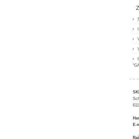
Z
“G
SK
Sch
611
Ha
E-m
Rač