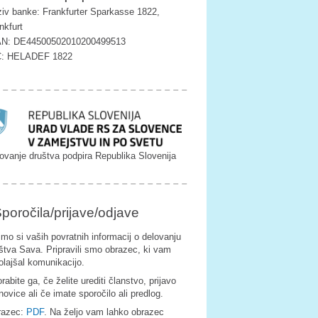
iv banke: Frankfurter Sparkasse 1822,
nkfurt
AN: DE44500502010200499513
C: HELADEF 1822
ovanje društva podpira Republika Slovenija
poročila/prijave/odjave
imo si vaših povratnih informacij o delovanju
štva Sava. Pripravili smo obrazec, ki vam
olajšal komunikacijo.
rabite ga, če želite urediti članstvo, prijavo
novice ali če imate sporočilo ali predlog.
razec:
PDF
. Na željo vam lahko obrazec