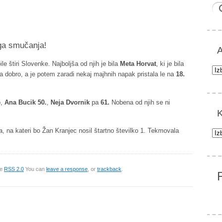
!
ga smučanja!
A
 štiri Slovenke. Najboljša od njih je bila
Meta Horvat
, ki je bila
Arh
la dobro, a je potem zaradi nekaj majhnih napak pristala le na
18.
o,
Ana Bucik 50.
,
Neja Dvornik
pa
61.
Nobena od njih se ni
K
 na kateri bo Žan Kranjec nosil štartno številko 1. Tekmovala
Kat
he
RSS 2.0
You can
leave a response
, or
trackback
.