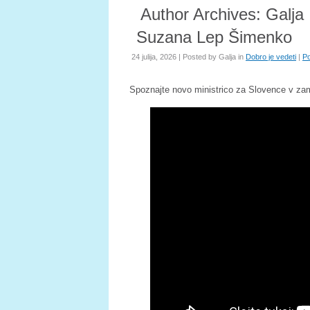
Author Archives:
Galja
Suzana Lep Šimenko
24 julija, 2026 | Posted by
Galja
in
Dobro je vedeti
|
Po
Spoznajte novo ministrico za Slovence v za