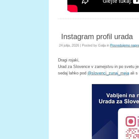
Instagram profil urada
24 julija, 2026 | Posted by
Galja
in
Posredujemo napre
Dragi rojaki,
Urad za Slovence v zamejstvu in po svetu je
sedaj lahko pod
@slovenci_zunaj_meja
ali s