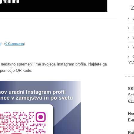
Z
j
- (
0 Comments
)
“G
 nedavno spremenil ime svojega Instagram profila. Najdete ga
 pomočjo QR kode:
SK
Sch
611
Ha
E-m
Rač