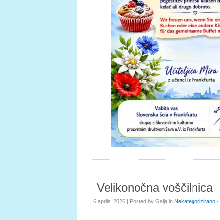
Velikonočna voščilnica
6 aprila, 2026 | Posted by
Galja
in
Nekategorizirano
- 