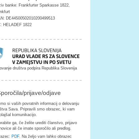
iv banke: Frankfurter Sparkasse 1822,
nkfurt
AN: DE44500502010200499513
C: HELADEF 1822
ovanje društva podpira Republika Slovenija
poročila/prijave/odjave
imo si vaših povratnih informacij o delovanju
štva Sava. Pripravili smo obrazec, ki vam
olajšal komunikacijo.
rabite ga, če želite urediti članstvo, prijavo
novice ali če imate sporočilo ali predlog.
razec:
PDF
. Na željo vam lahko obrazec