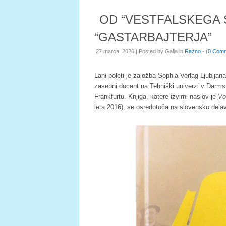
OD “VESTFALSKEGA 
“GASTARBAJTERJA”
27 marca, 2026 | Posted by
Galja
in
Razno
- (
0 Com
Lani poleti je založba Sophia Verlag Ljubljan
zasebni docent na Tehniški univerzi v Darmst
Frankfurtu. Knjiga, katere izvirni naslov je
Vo
leta 2016), se osredotoča na slovensko delavs