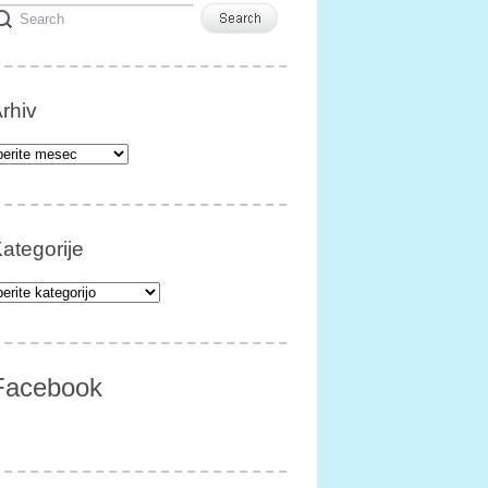
rhiv
iv
ategorije
egorije
Facebook