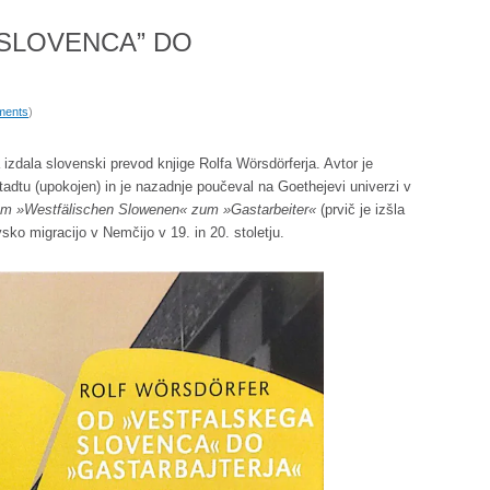
SLOVENCA” DO
ments
)
a izdala slovenski prevod knjige Rolfa Wörsdörferja. Avtor je
adtu (upokojen) in je nazadnje poučeval na Goethejevi univerzi v
m »Westfälischen Slowenen« zum »Gastarbeiter«
(prvič je izšla
ko migracijo v Nemčijo v 19. in 20. stoletju.