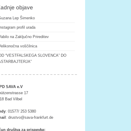
adnje objave
Suzana Lep Šimenko
Instagram profil urada
Vabilo na Zaključno Prireditev
Velikonočna voščilnica
OD “VESTFALSKEGA SLOVENCA” DO
ASTARBAJTERJA”
PD SAVA e.V
ützenstrasse 17
18 Bad Vilbel
ndy
:
01577/ 253 5380
ail
:
tsurd
as@ov
rf-av
ufkna
ed.tr
un društva za prispevke: