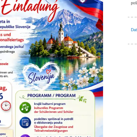
poš
Dat