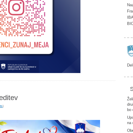
Naz
Fra
IB
BI
Del
S
editev
Žel
dru
ts
)
bo 
Upo
na 
Ob