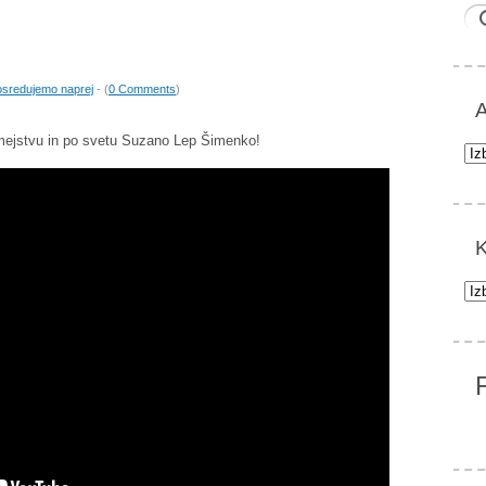
sredujemo naprej
- (
0 Comments
)
A
mejstvu in po svetu Suzano Lep Šimenko!
Arh
K
Kat