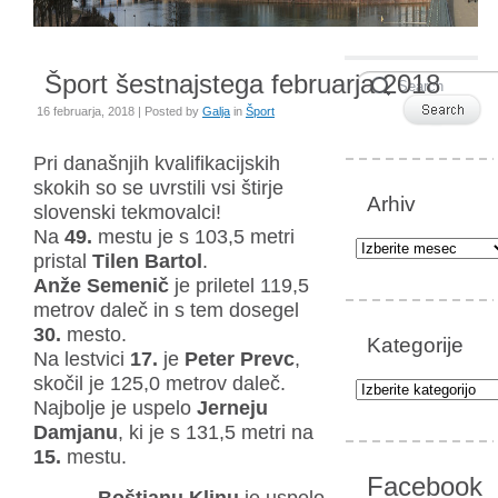
Šport šestnajstega februarja 2018
16 februarja, 2018 | Posted by
Galja
in
Šport
Pri dana
šnjih kvalifikacijskih
skokih so se uvrstili vsi štirje
Arhiv
slovenski tekmovalci!
Na
49.
mestu je s 103,5 metri
Arhiv
pristal
Tilen Bartol
.
Anže Semenič
je priletel 119,5
metrov daleč in s tem dosegel
30.
mesto.
Kategorije
Na lestvici
17.
je
Peter Prevc
,
skočil je 125,0 metrov daleč.
Kategorije
Najbolje je uspelo
Jerneju
Damjanu
, ki je s 131,5 metri na
15.
mestu.
Facebook