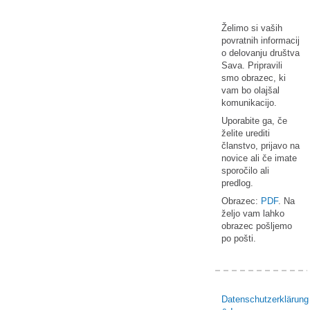
Želimo si vaših
povratnih informacij
o delovanju društva
Sava. Pripravili
smo obrazec, ki
vam bo olajšal
komunikacijo.
Uporabite ga, če
želite urediti
članstvo, prijavo na
novice ali če imate
sporočilo ali
predlog.
Obrazec:
PDF
. Na
željo vam lahko
obrazec pošljemo
po pošti.
Datenschutzerklärung