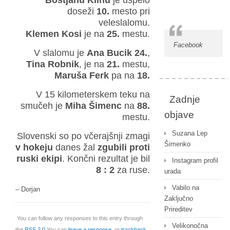
Boštjanu Klinu
je uspelo
doseži
10.
mesto pri
veleslalomu.
Klemen Kosi
je na
25.
mestu.
Facebook
V slalomu
je
Ana Bucik 24.
,
Tina Robnik
, je na
21.
mestu,
Maruša Ferk
pa na
18.
V 15 kilometerskem teku na
Zadnje
smučeh je
Miha Šimenc
na
88.
objave
mestu.
Suzana Lep
Slovenski so po včerajšnji zmagi
Šimenko
v hokeju
danes žal
zgubili proti
ruski ekipi
.
Končni rezultat je bil
Instagram profil
8 : 2
za ruse.
urada
Vabilo na
– Dorjan
Zaključno
Prireditev
You can follow any responses to this entry through
Velikonočna
the
RSS 2.0
You can
leave a response
, or
trackback
.