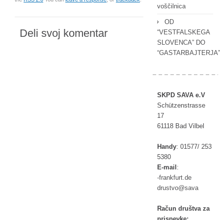
voščilnica
OD
Deli svoj komentar
“VESTFALSKEGA
SLOVENCA” DO
“GASTARBAJTERJA”
SKPD SAVA e.V
Schützenstrasse
17
61118 Bad Vilbel
Handy
:
01577/ 253
5380
E-mail
:
rf-
ufkna
ed.tr
tsurd
as@ov
av
Račun društva za
prispevke: