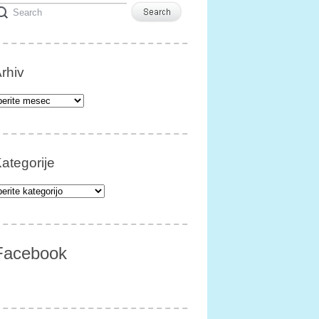
rhiv
iv
ategorije
egorije
Facebook