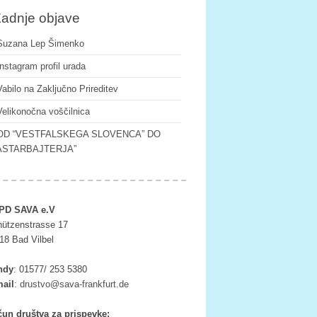
adnje objave
Suzana Lep Šimenko
Instagram profil urada
Vabilo na Zaključno Prireditev
Velikonočna voščilnica
OD “VESTFALSKEGA SLOVENCA” DO
ASTARBAJTERJA”
PD SAVA e.V
ützenstrasse 17
18 Bad Vilbel
ndy
:
01577/ 253 5380
ail
:
tsurd
as@ov
rf-av
ufkna
ed.tr
un društva za prispevke: