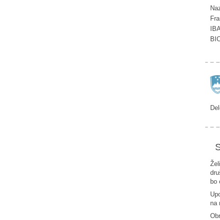
Naz
Fra
IB
BI
Del
S
Žel
dru
bo 
Upo
na 
Ob