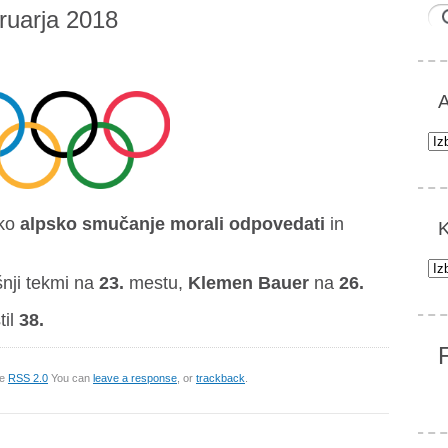
ruarja 2018
A
Arh
ško
alpsko smučanje morali odpovedati
in
K
Kat
šnji tekmi
na
23.
mestu,
Klemen Bauer
na
26.
til
38.
he
RSS 2.0
You can
leave a response
, or
trackback
.