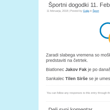
Športni dogodki 11. Feb
11 februarja, 2018 | Posted by
Galja
in
Šport
Zaradi slabega vremena so mo
predstaviti na četrtek.
Biatlonec
Jakov Fak
je
po dana
Sankalec
Tilen Sirše
se je umes
You can follow any responses to this entry through t
Deli svoj komentar