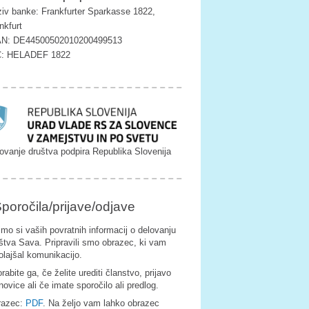
iv banke: Frankfurter Sparkasse 1822,
nkfurt
AN: DE44500502010200499513
C: HELADEF 1822
ovanje društva podpira Republika Slovenija
poročila/prijave/odjave
imo si vaših povratnih informacij o delovanju
štva Sava. Pripravili smo obrazec, ki vam
olajšal komunikacijo.
rabite ga, če želite urediti članstvo, prijavo
novice ali če imate sporočilo ali predlog.
razec:
PDF
. Na željo vam lahko obrazec