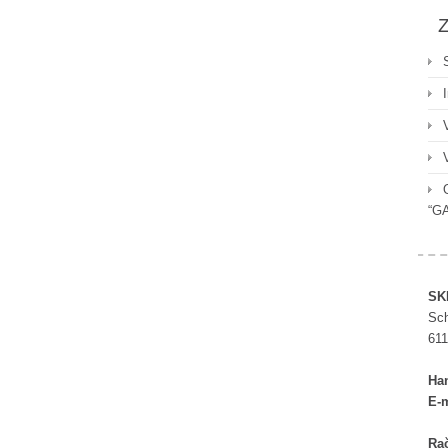
Z
“G
SK
Sch
611
Ha
E-m
Rač