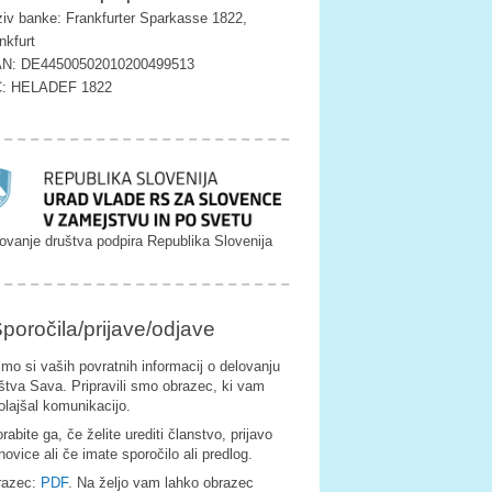
iv banke: Frankfurter Sparkasse 1822,
nkfurt
AN: DE44500502010200499513
C: HELADEF 1822
ovanje društva podpira Republika Slovenija
poročila/prijave/odjave
imo si vaših povratnih informacij o delovanju
štva Sava. Pripravili smo obrazec, ki vam
olajšal komunikacijo.
rabite ga, če želite urediti članstvo, prijavo
novice ali če imate sporočilo ali predlog.
razec:
PDF
. Na željo vam lahko obrazec