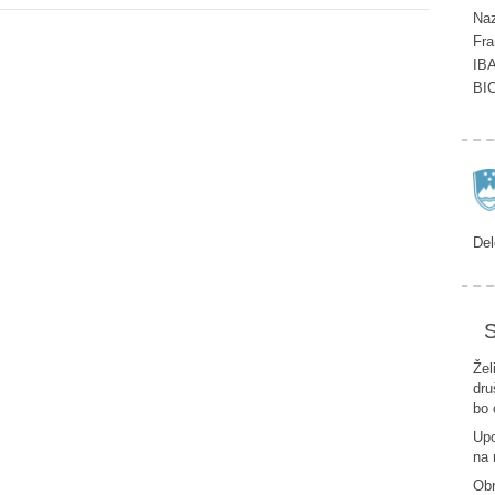
Naz
Fra
IB
BI
Del
S
Žel
dru
bo 
Upo
na 
Ob