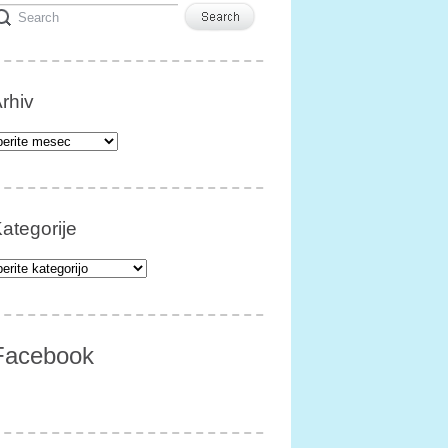
rhiv
iv
ategorije
egorije
Facebook