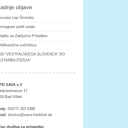
adnje objave
Suzana Lep Šimenko
Instagram profil urada
Vabilo na Zaključno Prireditev
Velikonočna voščilnica
OD “VESTFALSKEGA SLOVENCA” DO
ASTARBAJTERJA”
PD SAVA e.V
ützenstrasse 17
18 Bad Vilbel
ndy
:
01577/ 253 5380
ail
:
tsurd
as@ov
rf-av
ufkna
ed.tr
un društva za prispevke: