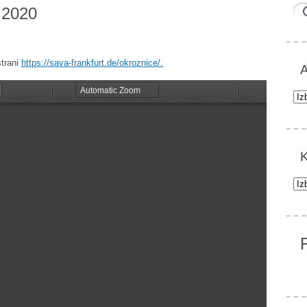
 2020
strani
https://sava-frankfurt.de/okroznice/.
A
Arh
K
Kat