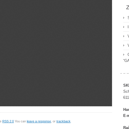
Z
“G
SK
Sch
611
Ha
E-m
he
RSS 2.0
You can
leave a response
, or
trackback
.
Rač