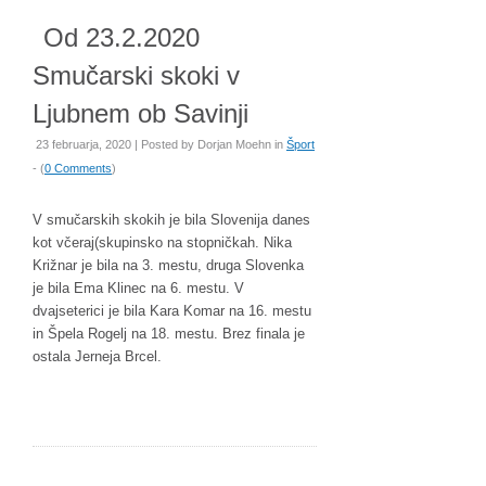
Od 23.2.2020
Smučarski skoki v
Ljubnem ob Savinji
23 februarja, 2020 | Posted by
Dorjan Moehn
in
Šport
- (
0 Comments
)
V smučarskih skokih je bila Slovenija danes
kot včeraj(skupinsko na stopničkah. Nika
Križnar je bila na 3. mestu, druga Slovenka
je bila Ema Klinec na 6. mestu. V
dvajseterici je bila Kara Komar na 16. mestu
in Špela Rogelj na 18. mestu. Brez finala je
ostala Jerneja Brcel.