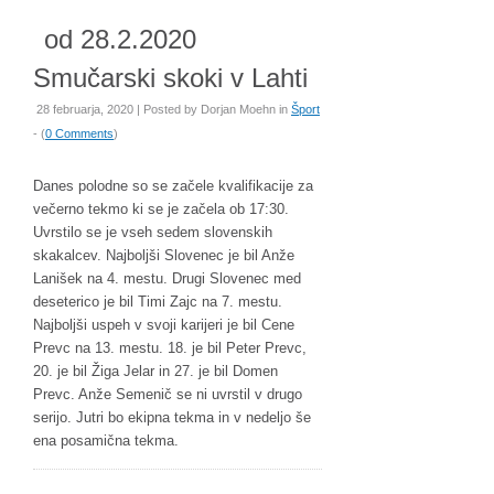
od 28.2.2020
Smučarski skoki v Lahti
28 februarja, 2020 | Posted by
Dorjan Moehn
in
Šport
- (
0 Comments
)
Danes polodne so se začele kvalifikacije za
večerno tekmo ki se je začela ob 17:30.
Uvrstilo se je vseh sedem slovenskih
skakalcev. Najboljši Slovenec je bil Anže
Lanišek na 4. mestu. Drugi Slovenec med
deseterico je bil Timi Zajc na 7. mestu.
Najboljši uspeh v svoji karijeri je bil Cene
Prevc na 13. mestu. 18. je bil Peter Prevc,
20. je bil Žiga Jelar in 27. je bil Domen
Prevc. Anže Semenič se ni uvrstil v drugo
serijo. Jutri bo ekipna tekma in v nedeljo še
ena posamična tekma.