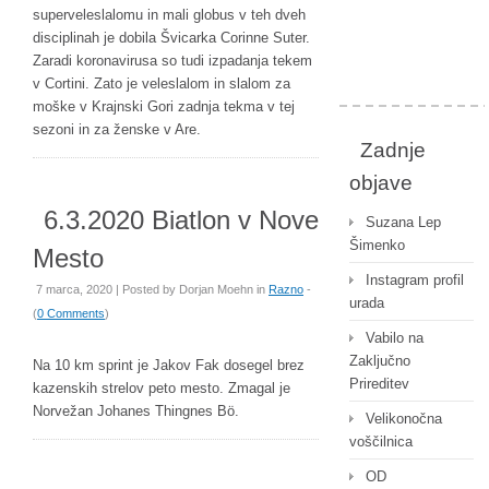
superveleslalomu in mali globus v teh dveh
disciplinah je dobila Švicarka Corinne Suter.
Zaradi koronavirusa so tudi izpadanja tekem
v Cortini. Zato je veleslalom in slalom za
moške v Krajnski Gori zadnja tekma v tej
sezoni in za ženske v Are.
Zadnje
objave
6.3.2020 Biatlon v Nove
Suzana Lep
Šimenko
Mesto
Instagram profil
7 marca, 2020 | Posted by
Dorjan Moehn
in
Razno
-
urada
(
0 Comments
)
Vabilo na
Zaključno
Na 10 km sprint je Jakov Fak dosegel brez
Prireditev
kazenskih strelov peto mesto. Zmagal je
Norvežan Johanes Thingnes Bö.
Velikonočna
voščilnica
OD