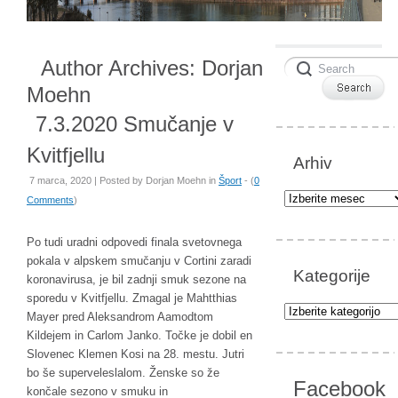
Author Archives:
Dorjan
Moehn
7.3.2020 Smučanje v
Kvitfjellu
Arhiv
7 marca, 2020 | Posted by
Dorjan Moehn
in
Šport
- (
0
Arhiv
Comments
)
Po tudi uradni odpovedi finala svetovnega
pokala v alpskem smučanju v Cortini zaradi
Kategorije
koronavirusa, je bil zadnji smuk sezone na
sporedu v Kvitfjellu. Zmagal je Mahtthias
Kategorije
Mayer pred Aleksandrom Aamodtom
Kildejem in Carlom Janko. Točke je dobil en
Slovenec Klemen Kosi na 28. mestu. Jutri
bo še superveleslalom. Ženske so že
Facebook
končale sezono v smuku in