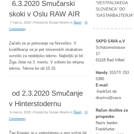
6.3.2020 Smučarski
“VESTFALSKEGA
SLOVENCA” DO
skoki v Oslu RAW AIR
“GASTARBAJTERJA”
7 marca, 2020 | Posted by
Dorjan Moehn
in
Šport
- (
0
Comments
)
SKPD SAVA e.V
Začelo se je potovanje na Norveško. V
Schützenstrasse
kvalifikaciji se je pet slovenskih skakalcev
17
uvrstilo za nedeljsko tekmo. Najboljši je bil
61118 Bad Vilbel
Žiga Jelar na 3. mestu. V soboto bo ekipna
tekma. Tekma bo ob 15:15.
Handy
:
01577/ 253
5380
E-mail
:
od 2.3.2020 Smučanje
rf-
ufkna
ed.tr
tsurd
as@ov
av
v Hinterstodernu
Račun društva za
6 marca, 2020 | Posted by
Dorjan Moehn
in
Šport
- (
0
prispevke:
Comments
)
Naziv banke:
Frankfurter
Žan Kranjec je v veleslalomu v prvi vožnji bil