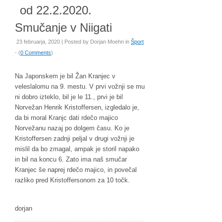
od 22.2.2020.
Smučanje v Niigati
23 februarja, 2020 | Posted by
Dorjan Moehn
in
Šport
- (
0 Comments
)
Na Japonskem je bil Žan Kranjec v
veleslalomu na 9. mestu. V prvi vožnji se mu
ni dobro izteklo, bil je le 11., prvi je bil
Norvežan Henrik Kristoffersen, izgledalo je,
da bi moral Kranjc dati rdečo majico
Norvežanu nazaj po dolgem času. Ko je
Kristoffersen zadnji peljal v drugi vožnji je
mislil da bo zmagal, ampak je storil napako
in bil na koncu 6. Zato ima naš smučar
Kranjec še naprej rdečo majico, in povečal
razliko pred Kristoffersonom za 10 točk.
dorjan