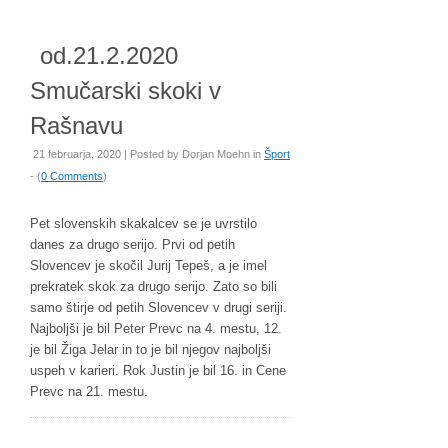
od.21.2.2020
Smučarski skoki v
Rašnavu
21 februarja, 2020 | Posted by
Dorjan Moehn
in
Šport
- (
0 Comments
)
Pet slovenskih skakalcev se je uvrstilo
danes za drugo serijo. Prvi od petih
Slovencev je skočil Jurij Tepeš, a je imel
prekratek skok za drugo serijo. Zato so bili
samo štirje od petih Slovencev v drugi seriji.
Najboljši je bil Peter Prevc na 4. mestu, 12.
je bil Žiga Jelar in to je bil njegov najboljši
uspeh v karieri. Rok Justin je bil 16. in Cene
Prevc na 21. mestu.