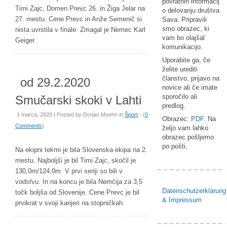
povratnih informacij
Timi Zajc, Domen Prevc 26. in Žiga Jelar na
o delovanju društva
27. mestu. Cene Prevc in Anže Semenič si
Sava. Pripravili
smo obrazec, ki
nista uvrstila v finale. Zmagal je Nemec Karl
vam bo olajšal
Geiger.
komunikacijo.
Uporabite ga, če
želite urediti
članstvo, prijavo na
od 29.2.2020
novice ali če imate
sporočilo ali
Smučarski skoki v Lahti
predlog.
1 marca, 2020 | Posted by
Dorjan Moehn
in
Šport
- (
0
Obrazec:
PDF
. Na
Comments
)
željo vam lahko
obrazec pošljemo
po pošti.
Na ekipni tekmi je bila Slovenska ekipa na 2.
mestu. Najboljši je bil Timi Zajc, skočil je
130,0m/124,0m. V prvi seriji so bili v
vodstvu. In na koncu je bila Nemčija za 3,5
Datenschutzerklärung
točk boljša od Slovenije. Cene Prevc je bil
& Impressum
prvikrat v svoji karijeri na stopničkah.