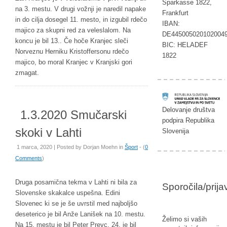
Sparkasse 1822,
na 3. mestu. V drugi vožnji je naredil napake
Frankfurt
in do cilja dosegel 11. mesto, in izgubil rdečo
IBAN:
majico za skupni red za veleslalom. Na
DE445005020102004
koncu je bil 13.. Če hoče Kranjec sleči
BIC: HELADEF
Norveznu Herniku Kristoffersonu rdečo
1822
majico, bo moral Kranjec v Kranjski gori
zmagat.
Delovanje društva
1.3.2020 Smučarski
podpira Republika
skoki v Lahti
Slovenija
1 marca, 2020 | Posted by
Dorjan Moehn
in
Šport
- (
0
Comments
)
Druga posamična tekma v Lahti ni bila za
Sporočila/prij
Slovenske skakalce uspešna. Edini
Slovenec ki se je še uvrstil med najboljšo
deseterico je bil Anže Lanišek na 10. mestu.
Želimo si vaših
Na 15. mestu je bil Peter Prevc, 24. je bil