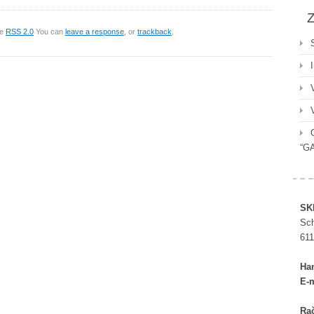
Z
he
RSS 2.0
You can
leave a response
, or
trackback
.
“G
SK
Sch
611
Ha
E-m
Rač