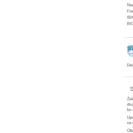
Naz
Fra
IB
BI
Del
S
Žel
dru
bo 
Upo
na 
Ob