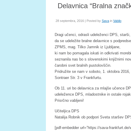
Delavnica “Bralna značk
28 septembra, 2016 | Posted by
Sava
in
Vabilo
Dragi učenci, odrasli udeleženci DPS, starši,
da se udeležite bralne delavnice s podpreds
ZPMS, mag. Tilko Jamnik iz Ljubljane,
ki nam bo pomagala iskati in odkrivati morebi
seznanila nas bo s slovenskimi knjižnimi nov
čarobni svet bralnih pustolovščin.
Pridružite se nam v soboto, 1. oktobra 2016,
Sontraer Str. 3 v Frankfurtu.
Ob 11. uri bo delavnica za mlajše učence DPS
udeležence DPS, mladostnike in ostale rojak
Prisrčno vabljeni!
Učiteljica DPS
Natalija Robnik ob podpori Sveta staršev D
[pdf-embedder url=”https://sava-frankfurt.