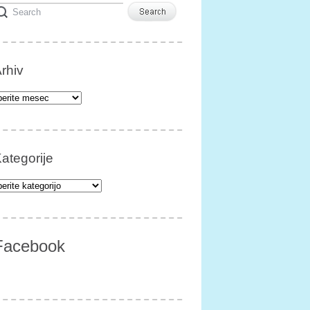
rhiv
iv
ategorije
egorije
Facebook