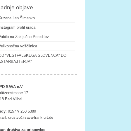
adnje objave
Suzana Lep Šimenko
Instagram profil urada
Vabilo na Zaključno Prireditev
Velikonočna voščilnica
OD “VESTFALSKEGA SLOVENCA” DO
ASTARBAJTERJA”
PD SAVA e.V
ützenstrasse 17
18 Bad Vilbel
ndy
:
01577/ 253 5380
ail
:
tsurd
as@ov
rf-av
ufkna
ed.tr
un društva za prispevke: