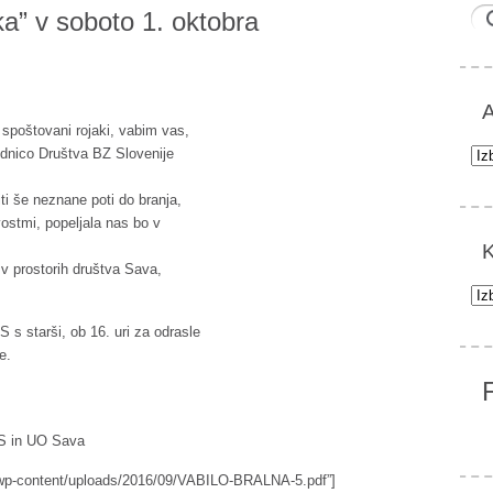
a” v soboto 1. oktobra
A
 spoštovani rojaki, vabim vas,
Arh
ednico Društva BZ Slovenije
ti še neznane poti do branja,
ostmi, popeljala nas bo v
K
 v prostorih društva Sava,
Kat
 s starši, ob 16. uri za odrasle
e.
PS in UO Sava
de/wp-content/uploads/2016/09/VABILO-BRALNA-5.pdf”]