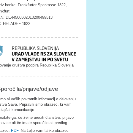
iv banke: Frankfurter Sparkasse 1822,
nkfurt
AN: DE44500502010200499513
C: HELADEF 1822
ovanje društva podpira Republika Slovenija
poročila/prijave/odjave
imo si vaših povratnih informacij o delovanju
štva Sava. Pripravili smo obrazec, ki vam
olajšal komunikacijo.
rabite ga, če želite urediti članstvo, prijavo
novice ali če imate sporočilo ali predlog.
razec:
PDF
. Na željo vam lahko obrazec