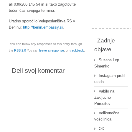
ali 030/206 145 54 in si tako zagotovite
točen čas svojega termina.
Uradno sporočilo Veleposlaništva RS v
Berlinu:
http://berlin.embassy.si
.
Zadnje
You can follow any responses to this entry through
objave
the
RSS 2.0
You can
leave a response
, or
trackback
.
Suzana Lep
Šimenko
Deli svoj komentar
Instagram profil
urada
Vabilo na
Zaključno
Prireditev
Velikonočna
voščilnica
OD