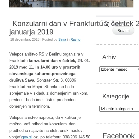
Konzularni dan v Frankfurtu v četrtek 
januarja 2019
18 decembra, 2018 | Posted by
Sava
in
Razno
Veleposlaništvo RS v Berlinu organizira v
Arhiv
Frankfurtu
konzularni dan v četrtek, 24. 01.
2019 med 11. in 14.00 uro v prostorih
Arhiv
slovenskega kulturno-prosvetnega
društva Sava
, Sontraer Str. 3, 60386
Frankfurt na Majni. Stranke so bodo
sprejemale v skladu z domenjenim urnikom,
Kategorije
prednost bodo imeli tisti s predhodno
domenjenim terminom.
Kategorije
Veleposlaništvo naproša, da v kolikor je
možno, vaš prihod na konzularni dan
predhodno najavite na elektronski naslov:
Facebook
vbn(at)
gov.si
oz. po telefonu: 030/206 145 50