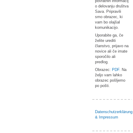
povratnih informacij
o delovanju društva
Sava. Pripravili
smo obrazec, ki
vam bo olajšal
komunikacijo.
Uporabite ga, če
želite urediti
članstvo, prijavo na
novice ali če imate
sporočilo ali
predlog.
Obrazec:
PDF
. Na
željo vam lahko
obrazec pošljemo
po pošti.
Datenschutzerklärung
& Impressum