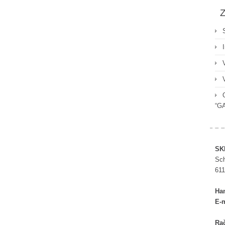
Z
“G
SK
Sch
611
Ha
E-m
Rač