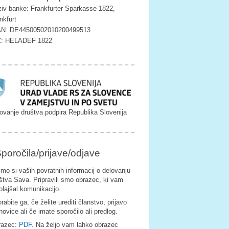
iv banke: Frankfurter Sparkasse 1822,
nkfurt
AN: DE44500502010200499513
C: HELADEF 1822
ovanje društva podpira Republika Slovenija
poročila/prijave/odjave
imo si vaših povratnih informacij o delovanju
štva Sava. Pripravili smo obrazec, ki vam
olajšal komunikacijo.
rabite ga, če želite urediti članstvo, prijavo
novice ali če imate sporočilo ali predlog.
razec:
PDF
. Na željo vam lahko obrazec