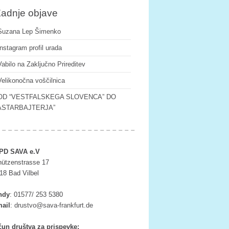
adnje objave
Suzana Lep Šimenko
Instagram profil urada
Vabilo na Zaključno Prireditev
Velikonočna voščilnica
OD “VESTFALSKEGA SLOVENCA” DO
ASTARBAJTERJA”
PD SAVA e.V
ützenstrasse 17
18 Bad Vilbel
ndy
:
01577/ 253 5380
ail
:
tsurd
as@ov
rf-av
ufkna
ed.tr
un društva za prispevke: