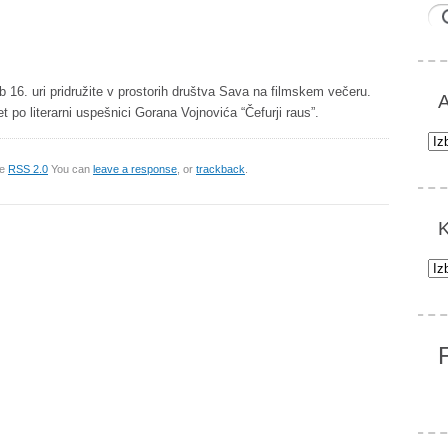
16. uri pridružite v prostorih društva Sava na filmskem večeru.
A
t po literarni uspešnici Gorana Vojnovića “Čefurji raus”.
Arh
he
RSS 2.0
You can
leave a response
, or
trackback
.
K
Kat