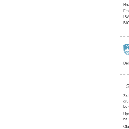
Naz
Fra
IB
BI
Del
S
Žel
dru
bo 
Upo
na 
Ob