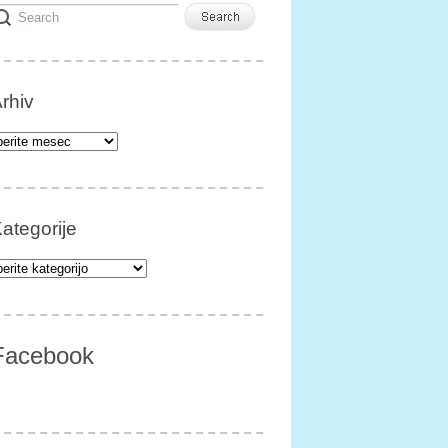
rhiv
iv
ategorije
egorije
Facebook