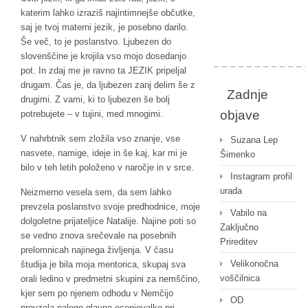
katerim lahko izraziš najintimnejše občutke,
saj je tvoj materni jezik, je posebno darilo.
Še več, to je poslanstvo. Ljubezen do
slovenščine je krojila vso mojo dosedanjo
pot. In zdaj me je ravno ta JEZIK pripeljal
drugam. Čas je, da ljubezen zanj delim še z
Zadnje
drugimi. Z vami, ki to ljubezen še bolj
objave
potrebujete – v tujini, med mnogimi.
V nahrbtnik sem zložila vso znanje, vse
Suzana Lep
nasvete, namige, ideje in še kaj, kar mi je
Šimenko
bilo v teh letih položeno v naročje in v srce.
Instagram profil
urada
Neizmerno vesela sem, da sem lahko
prevzela poslanstvo svoje predhodnice, moje
Vabilo na
dolgoletne prijateljice Natalije. Najine poti so
Zaključno
se vedno znova srečevale na posebnih
Prireditev
prelomnicah najinega življenja. V času
Velikonočna
študija je bila moja mentorica, skupaj sva
voščilnica
orali ledino v predmetni skupini za nemščino,
kjer sem po njenem odhodu v Nemčijo
OD
prevzela nalogo glavne ocenjevalke pri