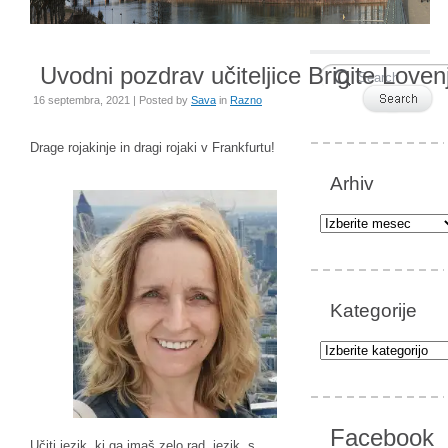
Uvodni pozdrav učiteljice Brigite Loven
16 septembra, 2021 | Posted by
Sava
in
Razno
Drage rojakinje in dragi rojaki v Frankfurtu!
Arhiv
Arhiv
Kategorije
Kategorije
Facebook
Učiti jezik, ki ga imaš zelo rad, jezik, s