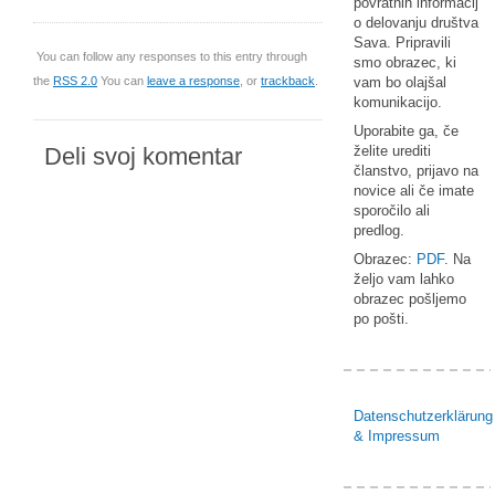
povratnih informacij
o delovanju društva
Sava. Pripravili
You can follow any responses to this entry through
smo obrazec, ki
the
RSS 2.0
You can
leave a response
, or
trackback
.
vam bo olajšal
komunikacijo.
Uporabite ga, če
Deli svoj komentar
želite urediti
članstvo, prijavo na
novice ali če imate
sporočilo ali
predlog.
Obrazec:
PDF
. Na
željo vam lahko
obrazec pošljemo
po pošti.
Datenschutzerklärung
& Impressum