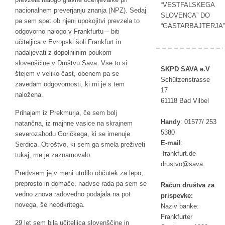
“VESTFALSKEGA
nacionalnem preverjanju znanja (NPZ). Sedaj
SLOVENCA” DO
pa sem spet ob njeni upokojitvi prevzela to
“GASTARBAJTERJA”
odgovorno nalogo v Frankfurtu – biti
učiteljica v Evropski šoli Frankfurt in
nadaljevati z dopolnilnim poukom
slovenščine v Društvu Sava. Vse to si
SKPD SAVA e.V
štejem v veliko čast, obenem pa se
Schützenstrasse
zavedam odgovornosti, ki mi je s tem
17
naložena.
61118 Bad Vilbel
Prihajam iz Prekmurja, če sem bolj
Handy
:
01577/ 253
natančna, iz majhne vasice na skrajnem
5380
severozahodu Goričkega, ki se imenuje
E-mail
:
Serdica. Otroštvo, ki sem ga smela preživeti
rf-
ufkna
ed.tr
tukaj, me je zaznamovalo.
tsurd
as@ov
av
Predvsem je v meni utrdilo občutek za lepo,
preprosto in domače, nadvse rada pa sem se
Račun društva za
vedno znova radovedno podajala na pot
prispevke:
novega, še neodkritega.
Naziv banke:
Frankfurter
29 let sem bila učiteljica slovenščine in