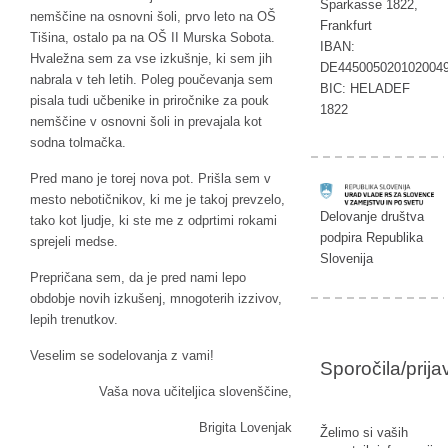
Sparkasse 1822,
nemščine na osnovni šoli, prvo leto na OŠ
Frankfurt
Tišina, ostalo pa na OŠ II Murska Sobota.
IBAN:
Hvaležna sem za vse izkušnje, ki sem jih
DE445005020102004
nabrala v teh letih. Poleg poučevanja sem
BIC: HELADEF
pisala tudi učbenike in priročnike za pouk
1822
nemščine v osnovni šoli in prevajala kot
sodna tolmačka.
Pred mano je torej nova pot. Prišla sem v
mesto nebotičnikov, ki me je takoj prevzelo,
Delovanje društva
tako kot ljudje, ki ste me z odprtimi rokami
podpira Republika
sprejeli medse.
Slovenija
Prepričana sem, da je pred nami lepo
obdobje novih izkušenj, mnogoterih izzivov,
lepih trenutkov.
Veselim se sodelovanja z vami!
Sporočila/prij
Vaša nova učiteljica slovenščine,
Brigita Lovenjak
Želimo si vaših