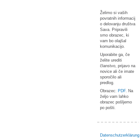
Želimo si vaših
povratnih informacij
o delovanju društva
Sava. Pripravili
smo obrazec, ki
vam bo olajšal
komunikacijo.
Uporabite ga, če
želite urediti
članstvo, prijavo na
novice ali če imate
sporočilo ali
predlog.
Obrazec:
PDF
. Na
željo vam lahko
obrazec pošljemo
po pošti.
Datenschutzerklärung