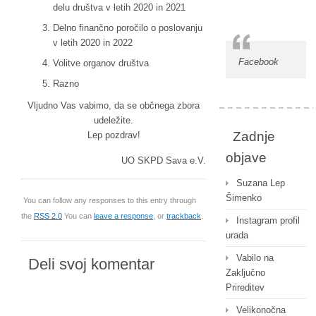
delu društva v letih 2020 in 2021
Delno finančno poročilo o poslovanju
v letih 2020 in 2022
Facebook
Volitve organov društva
Razno
Vljudno Vas vabimo, da se občnega zbora
udeležite.
Zadnje
Lep pozdrav!
objave
UO SKPD Sava e.V.
Suzana Lep
Šimenko
You can follow any responses to this entry through
the
RSS 2.0
You can
leave a response
, or
trackback
.
Instagram profil
urada
Vabilo na
Deli svoj komentar
Zaključno
Prireditev
Velikonočna