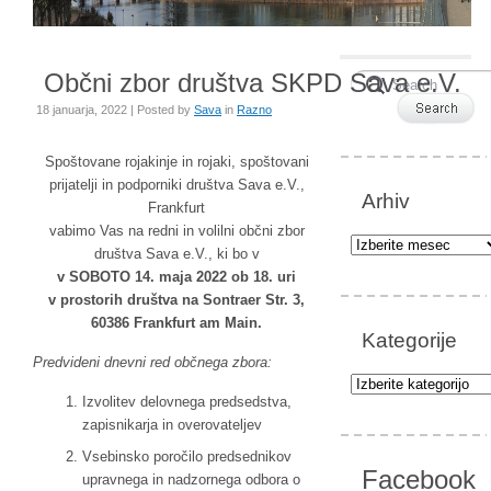
Občni zbor društva SKPD Sava e.V.
18 januarja, 2022 | Posted by
Sava
in
Razno
Spoštovane rojakinje in rojaki, spoštovani
prijatelji in podporniki društva Sava e.V.,
Arhiv
Frankfurt
vabimo Vas na redni in volilni občni zbor
Arhiv
društva Sava e.V., ki bo v
v SOBOTO 14. maja 2022 ob 18. uri
v prostorih društva na Sontraer Str. 3,
60386 Frankfurt am Main.
Kategorije
Predvideni dnevni red občnega zbora:
Kategorije
Izvolitev delovnega predsedstva,
zapisnikarja in overovateljev
Vsebinsko poročilo predsednikov
Facebook
upravnega in nadzornega odbora o