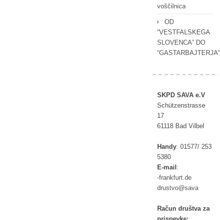
voščilnica
OD
“VESTFALSKEGA
SLOVENCA” DO
“GASTARBAJTERJA”
SKPD SAVA e.V
Schützenstrasse
17
61118 Bad Vilbel
Handy
:
01577/ 253
5380
E-mail
:
rf-
ufkna
ed.tr
tsurd
as@ov
av
Račun društva za
prispevke: