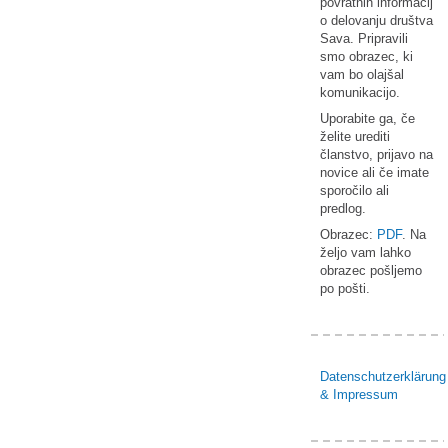
povratnih informacij
o delovanju društva
Sava. Pripravili
smo obrazec, ki
vam bo olajšal
komunikacijo.
Uporabite ga, če
želite urediti
članstvo, prijavo na
novice ali če imate
sporočilo ali
predlog.
Obrazec:
PDF
. Na
željo vam lahko
obrazec pošljemo
po pošti.
Datenschutzerklärung
& Impressum