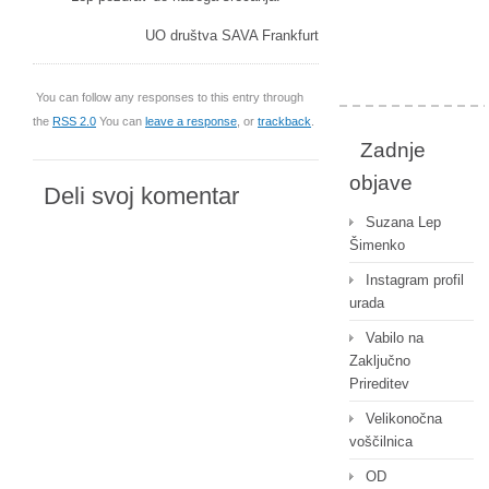
UO društva SAVA Frankfurt
You can follow any responses to this entry through
the
RSS 2.0
You can
leave a response
, or
trackback
.
Zadnje
objave
Deli svoj komentar
Suzana Lep
Šimenko
Instagram profil
urada
Vabilo na
Zaključno
Prireditev
Velikonočna
voščilnica
OD