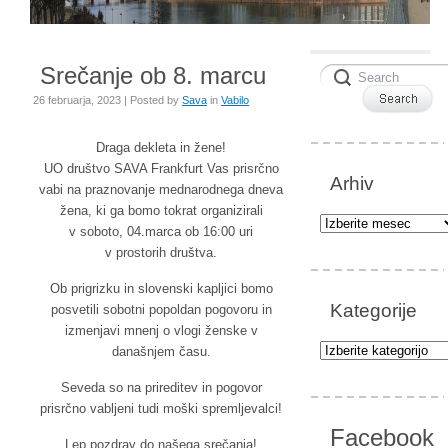
Srečanje ob 8. marcu
26 februarja, 2023 | Posted by
Sava
in
Vabilo
Draga dekleta in žene!
UO društvo SAVA Frankfurt Vas prisrčno
Arhiv
vabi na praznovanje mednarodnega dneva
žena, ki ga bomo tokrat organizirali
Arhiv
v soboto, 04.marca ob 16:00 uri
v prostorih društva.
Ob prigrizku in slovenski kapljici bomo
Kategorije
posvetili sobotni popoldan pogovoru in
izmenjavi mnenj o vlogi ženske v
Kategorije
današnjem času.
Seveda so na prireditev in pogovor
prisrčno vabljeni tudi moški spremljevalci!
Facebook
Lep pozdrav do našega srečanja!