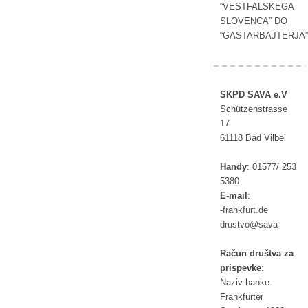
“VESTFALSKEGA
SLOVENCA” DO
“GASTARBAJTERJA”
SKPD SAVA e.V
Schützenstrasse
17
61118 Bad Vilbel
Handy
:
01577/ 253
5380
E-mail
:
rf-
ufkna
ed.tr
tsurd
as@ov
av
Račun društva za
prispevke:
Naziv banke:
Frankfurter