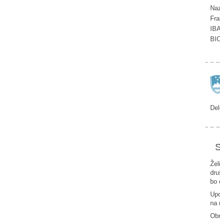
Naz
Fra
IB
BI
Del
S
Žel
dru
bo 
Upo
na 
Ob