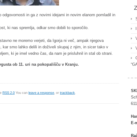
Z
sto odgovornosti in ga z novimi idejami in novim elanom pomladil in
lost, ki nas spremlja, odkar smo dobili to sporočilo.
stavno ne moremo verjeti, da Igorja ni več, ampak njegova
 kar smo lahko delili in doživeli skupaj z njim, in sicer tako v
ljem, ki je imel vedno čas, da nam je prisluhnil in stal ob strani.
vgusta ob 11. uri na pokopališču v Kranju.
“G
SK
he
RSS 2.0
You can
leave a response
, or
trackback
.
Sch
611
Ha
E-m
Rač