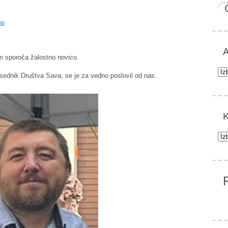
no
A
m sporoča žalostno novico.
Arh
sednik Društva Sava, se je za vedno poslovil od nas.
K
Kat