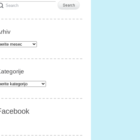
rhiv
iv
ategorije
egorije
Facebook