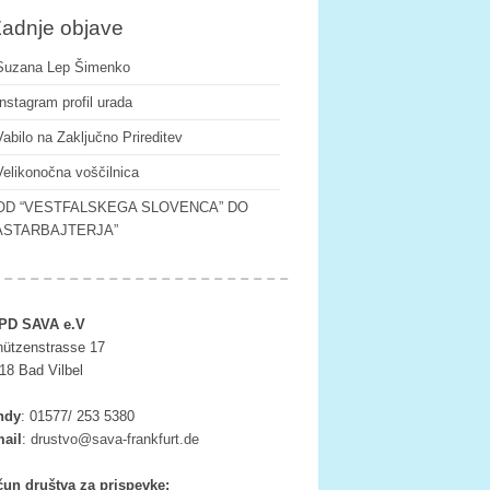
adnje objave
Suzana Lep Šimenko
Instagram profil urada
Vabilo na Zaključno Prireditev
Velikonočna voščilnica
OD “VESTFALSKEGA SLOVENCA” DO
ASTARBAJTERJA”
PD SAVA e.V
ützenstrasse 17
18 Bad Vilbel
ndy
:
01577/ 253 5380
ail
:
tsurd
as@ov
rf-av
ufkna
ed.tr
un društva za prispevke: