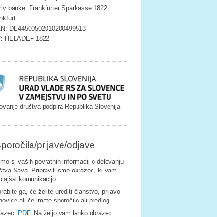
iv banke: Frankfurter Sparkasse 1822,
nkfurt
AN: DE44500502010200499513
C: HELADEF 1822
ovanje društva podpira Republika Slovenija
poročila/prijave/odjave
imo si vaših povratnih informacij o delovanju
štva Sava. Pripravili smo obrazec, ki vam
olajšal komunikacijo.
rabite ga, če želite urediti članstvo, prijavo
novice ali če imate sporočilo ali predlog.
razec:
PDF
. Na željo vam lahko obrazec