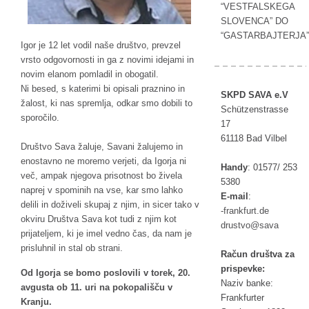
“VESTFALSKEGA
SLOVENCA” DO
“GASTARBAJTERJA”
Igor je 12 let vodil naše društvo, prevzel
vrsto odgovornosti in ga z novimi idejami in
novim elanom pomladil in obogatil.
Ni besed, s katerimi bi opisali praznino in
SKPD SAVA e.V
žalost, ki nas spremlja, odkar smo dobili to
Schützenstrasse
sporočilo.
17
61118 Bad Vilbel
Društvo Sava žaluje, Savani žalujemo in
enostavno ne moremo verjeti, da Igorja ni
Handy
:
01577/ 253
več, ampak njegova prisotnost bo živela
5380
naprej v spominih na vse, kar smo lahko
E-mail
:
delili in doživeli skupaj z njim, in sicer tako v
rf-
ufkna
ed.tr
okviru Društva Sava kot tudi z njim kot
tsurd
as@ov
av
prijateljem, ki je imel vedno čas, da nam je
prisluhnil in stal ob strani.
Račun društva za
prispevke:
Od Igorja se bomo poslovili v torek, 20.
Naziv banke:
avgusta ob 11. uri na pokopališču v
Frankfurter
Kranju.