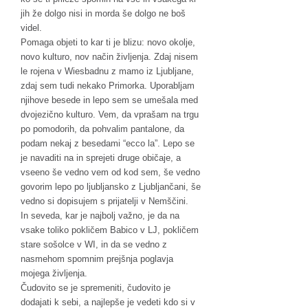
jih že dolgo nisi in morda še dolgo ne boš
videl.
Pomaga objeti to kar ti je blizu: novo okolje,
novo kulturo, nov način življenja. Zdaj nisem
le rojena v Wiesbadnu z mamo iz Ljubljane,
zdaj sem tudi nekako Primorka. Uporabljam
njihove besede in lepo sem se umešala med
dvojezično kulturo. Vem, da vprašam na trgu
po pomodorih, da pohvalim pantalone, da
podam nekaj z besedami “ecco la”. Lepo se
je navaditi na in sprejeti druge običaje, a
vseeno še vedno vem od kod sem, še vedno
govorim lepo po ljubljansko z Ljubljančani, še
vedno si dopisujem s prijatelji v Nemščini.
In seveda, kar je najbolj važno, je da na
vsake toliko pokličem Babico v LJ, pokličem
stare sošolce v WI, in da se vedno z
nasmehom spomnim prejšnja poglavja
mojega življenja.
Čudovito se je spremeniti, čudovito je
dodajati k sebi, a najlepše je vedeti kdo si v