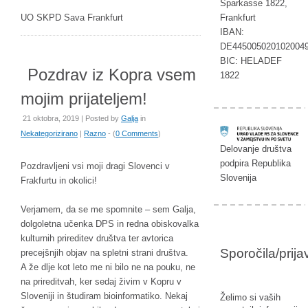
Sparkasse 1822,
UO SKPD Sava Frankfurt
Frankfurt
IBAN:
DE445005020102004
BIC: HELADEF
Pozdrav iz Kopra vsem
1822
mojim prijateljem!
21 oktobra, 2019 | Posted by
Galja
in
Nekategorizirano
|
Razno
- (
0 Comments
)
Delovanje društva
podpira Republika
Pozdravljeni vsi moji dragi Slovenci v
Slovenija
Frakfurtu in okolici!
Verjamem, da se me spomnite – sem Galja,
dolgoletna učenka DPS in redna obiskovalka
kulturnih prireditev društva ter avtorica
Sporočila/prij
precejšnjih objav na spletni strani društva.
A že dlje kot leto me ni bilo ne na pouku, ne
na prireditvah, ker sedaj živim v Kopru v
Sloveniji in študiram bioinformatiko. Nekaj
Želimo si vaših