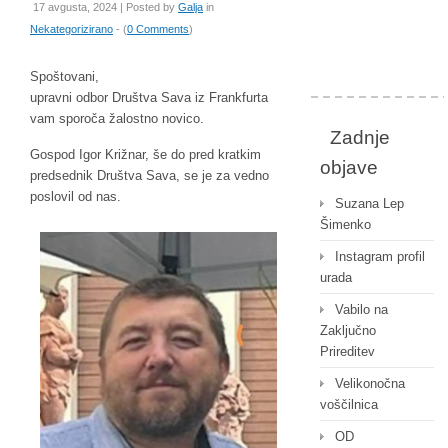
17 avgusta, 2024 | Posted by
Galja
in
Nekategorizirano
- (
0 Comments
)
Spoštovani,
upravni odbor Društva Sava iz Frankfurta
vam sporoča žalostno novico.
Zadnje
Gospod Igor Križnar, še do pred kratkim
objave
predsednik Društva Sava, se je za vedno
poslovil od nas.
Suzana Lep
Šimenko
Instagram profil
urada
Vabilo na
Zaključno
Prireditev
Velikonočna
voščilnica
OD