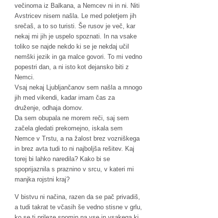
večinoma iz Balkana, a Nemcev ni in ni. Niti
Avstricev nisem našla. Le med poletjem jih
srečaš, a to so turisti. Še rusov je več, kar
nekaj mi jih je uspelo spoznati. In na vsake
toliko se najde nekdo ki se je nekdaj učil
nemški jezik in ga malce govori. To mi vedno
popestri dan, a ni isto kot dejansko biti z
Nemci.
Vsaj nekaj Ljubljančanov sem našla a mnogo
jih med vikendi, kadar imam čas za
druženje, odhaja domov.
Da sem obupala ne morem reči, saj sem
začela gledati prekomejno, iskala sem
Nemce v Trstu, a na žalost brez vozniškega
in brez avta tudi to ni najboljša rešitev. Kaj
torej bi lahko naredila? Kako bi se
spoprijaznila s praznino v srcu, v kateri mi
manjka rojstni kraj?
V bistvu ni načina, razen da se pač privadiš,
a tudi takrat te včasih še vedno stisne v grlu,
ko se ti prileze spomin na vse in vsakega ki