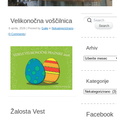
Velikonočna voščilnica
6 aprila, 2026 | Posted by
Galja
in
Nekategorizirano
-
(
0 Comments
)
Arhiv
Arhiv
Kategorije
Kategorije
Žalosta Vest
Facebook