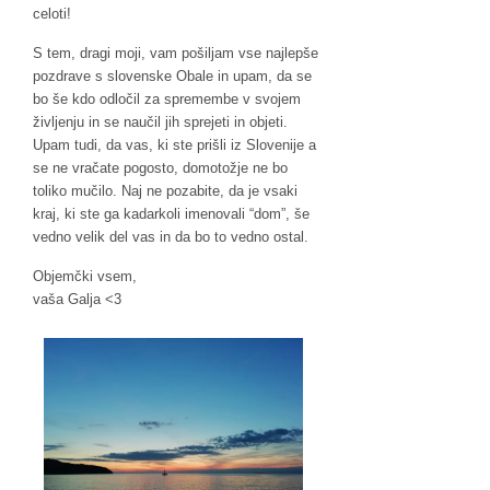
celoti!
S tem, dragi moji, vam pošiljam vse najlepše
pozdrave s slovenske Obale in upam, da se
bo še kdo odločil za spremembe v svojem
življenju in se naučil jih sprejeti in objeti.
Upam tudi, da vas, ki ste prišli iz Slovenije a
se ne vračate pogosto, domotožje ne bo
toliko mučilo. Naj ne pozabite, da je vsaki
kraj, ki ste ga kadarkoli imenovali “dom”, še
vedno velik del vas in da bo to vedno ostal.
Objemčki vsem,
vaša Galja <3