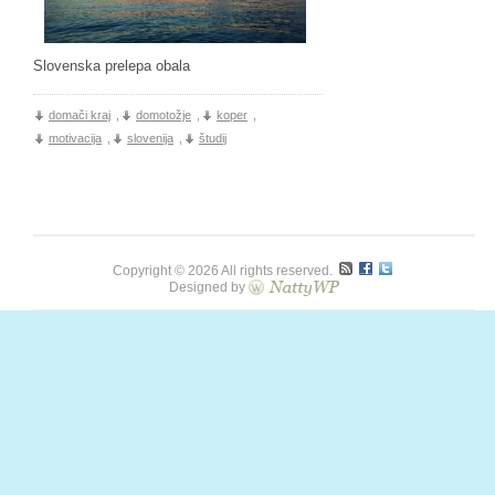
Slovenska prelepa obala
domači kraj
,
domotožje
,
koper
,
motivacija
,
slovenija
,
študij
Copyright © 2026 All rights reserved.
Designed by