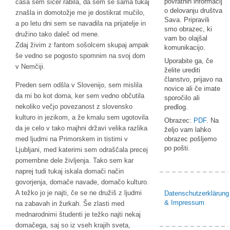
povratnih informacij
časa sem sicer rabila, da sem se sama tukaj
o delovanju društva
znašla in domotožje me je dostikrat mučilo,
Sava. Pripravili
a po letu dni sem se navadila na prijatelje in
smo obrazec, ki
družino tako daleč od mene.
vam bo olajšal
Zdaj živim z fantom sošolcem skupaj ampak
komunikacijo.
še vedno se pogosto spomnim na svoj dom
Uporabite ga, če
v Nemčiji.
želite urediti
članstvo, prijavo na
Preden sem odšla v Slovenijo, sem mislila
novice ali če imate
da mi bo kot doma, ker sem vedno občutila
sporočilo ali
nekoliko večjo povezanost z slovensko
predlog.
kulturo in jezikom, a že kmalu sem ugotovila
Obrazec:
PDF
. Na
da je celo v tako majhni državi velika razlika
željo vam lahko
med ljudmi na Primorskem in tistimi v
obrazec pošljemo
po pošti.
Ljubljani, med katerimi sem odraščala precej
pomembne dele življenja. Tako sem kar
naprej tudi tukaj iskala domači način
govorjenja, domače navade, domačo kulturo.
A težko jo je najti, če se ne družiš z ljudmi
Datenschutzerklärung
& Impressum
na zabavah in žurkah. Še zlasti med
mednarodnimi študenti je težko najti nekaj
domačega, saj so iz vseh krajih sveta,