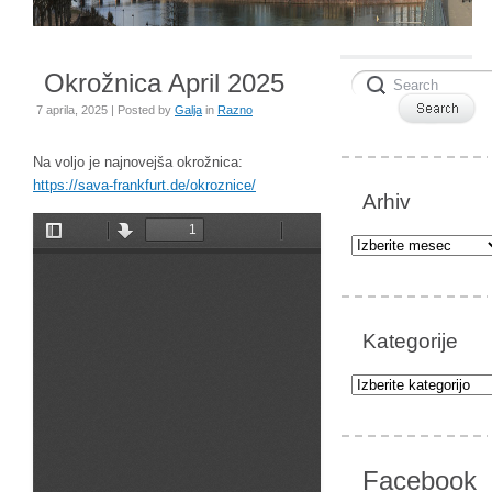
Okrožnica April 2025
7 aprila, 2025 | Posted by
Galja
in
Razno
Na voljo je najnovejša okrožnica:
https://sava-frankfurt.de/okroznice/
Arhiv
Arhiv
Kategorije
Kategorije
Facebook