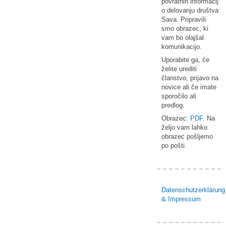
povratnih informacij
o delovanju društva
Sava. Pripravili
smo obrazec, ki
vam bo olajšal
komunikacijo.
Uporabite ga, če
želite urediti
članstvo, prijavo na
novice ali če imate
sporočilo ali
predlog.
Obrazec:
PDF
. Na
željo vam lahko
obrazec pošljemo
po pošti.
Datenschutzerklärung
& Impressum