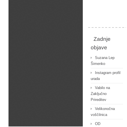
Zadnje
objave
Suzana Lep
Šimenko
Instagram profil
urada
Vabilo na
Zaključno
Prireditev
Velikonočna
voščilnica
OD