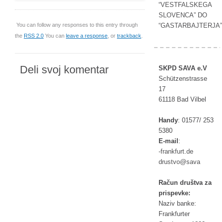
“VESTFALSKEGA
SLOVENCA” DO
You can follow any responses to this entry through
“GASTARBAJTERJA”
the
RSS 2.0
You can
leave a response
, or
trackback
.
Deli svoj komentar
SKPD SAVA e.V
Schützenstrasse
17
61118 Bad Vilbel
Handy
:
01577/ 253
5380
E-mail
:
rf-
ufkna
ed.tr
tsurd
as@ov
av
Račun društva za
prispevke:
Naziv banke:
Frankfurter