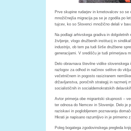
Prve skupine rudarjev in kmetovalcev so se ok
množičnejša migracija pa se je zgodila po 
tujcev, ko so Slovenci množično delali v bavars
Na podlagi arhivskega gradiva in dolgoletnih r
življenje, vlogo družbenih institucij in sind
industrijo, ob tem pa tudi širše družbene s
generacijami. V središču je tudi primerjava 
Delo obravnava številne vidike slovenskega i
razlogov za odhod in načinov selitve do vklju
večetničnem in pogosto rasiziranem nemškem 
državljanstva, poročnih strategij in razmerij
socialističnih in socialdemokratskih delavskih
Avtor primerja obe migrantski skupnosti – ves
ter odnosa do Nemcev in Slovenije. Delo je p
raziskavi in poglobljenem poznavanju domače 
Hkrati je napisano razumljivo in je primerno z
Poleg bogatega zgodovinskega pregleda knjig