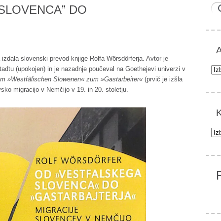
SLOVENCA” DO
A
a izdala slovenski prevod knjige Rolfa Wörsdörferja. Avtor je
Arh
adtu (upokojen) in je nazadnje poučeval na Goethejevi univerzi v
m »Westfälischen Slowenen« zum »Gastarbeiter«
(prvič je izšla
ko migracijo v Nemčijo v 19. in 20. stoletju.
K
Kat