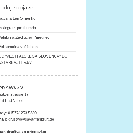
adnje objave
Suzana Lep Šimenko
Instagram profil urada
Vabilo na Zaključno Prireditev
Velikonočna voščilnica
OD “VESTFALSKEGA SLOVENCA” DO
ASTARBAJTERJA”
PD SAVA e.V
ützenstrasse 17
18 Bad Vilbel
ndy
:
01577/ 253 5380
ail
:
tsurd
as@ov
rf-av
ufkna
ed.tr
un društva za prispevke: