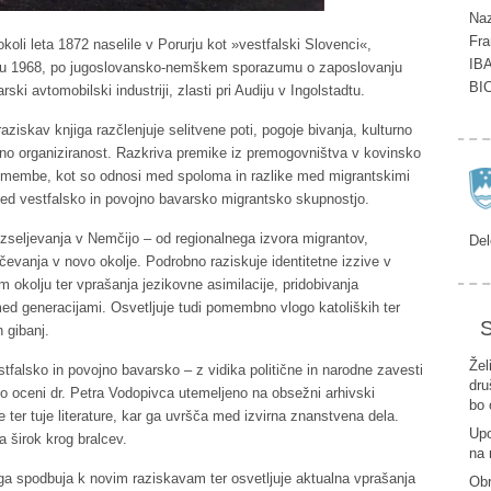
Naz
Fra
oli leta 1872 naselile v Porurju kot »vestfalski Slovenci«,
IB
letu 1968, po jugoslovansko-nemškem sporazumu o zaposlovanju
BI
ki avtomobilski industriji, zlasti pri Audiju v Ingolstadtu.
aziskav knjiga razčlenjuje selitvene poti, pogoje bivanja, kulturno
ikalno organiziranost. Razkriva premike iz premogovništva v kovinsko
premembe, kot so odnosi med spoloma in razlike med migrantskimi
med vestfalsko in povojno bavarsko migrantsko skupnostjo.
zseljevanja v Nemčijo – od regionalnega izvora migrantov,
Del
čevanja v novo okolje. Podrobno raziskuje identitetne izzive v
okolju ter vprašanja jezikovne asimilacije, pridobivanja
 med generacijami. Osvetljuje tudi pomembno vlogo katoliških ter
S
 gibanj.
Žel
tfalsko in povojno bavarsko – z vidika politične in narodne zavesti
dru
o oceni dr. Petra Vodopivca utemeljeno na obsežni arhivski
bo 
ter tuje literature, kar ga uvršča med izvirna znanstvena dela.
Upo
a širok krog bralcev.
na 
a spodbuja k novim raziskavam ter osvetljuje aktualna vprašanja
Ob