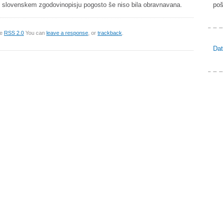
 v slovenskem zgodovinopisju pogosto še niso bila obravnavana.
poš
he
RSS 2.0
You can
leave a response
, or
trackback
.
Dat