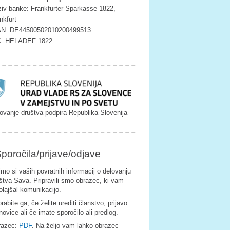
iv banke: Frankfurter Sparkasse 1822,
nkfurt
AN: DE44500502010200499513
C: HELADEF 1822
ovanje društva podpira Republika Slovenija
poročila/prijave/odjave
imo si vaših povratnih informacij o delovanju
štva Sava. Pripravili smo obrazec, ki vam
olajšal komunikacijo.
rabite ga, če želite urediti članstvo, prijavo
novice ali če imate sporočilo ali predlog.
razec:
PDF
. Na željo vam lahko obrazec