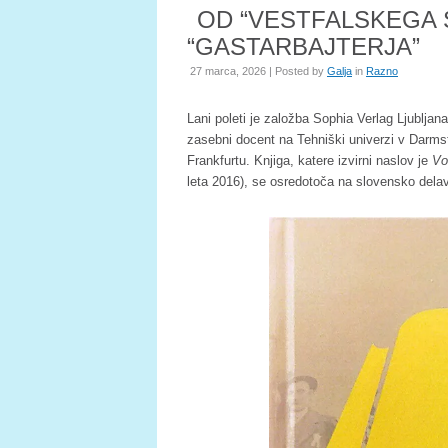
OD “VESTFALSKEGA 
“GASTARBAJTERJA”
27 marca, 2026 | Posted by
Galja
in
Razno
Lani poleti je založba Sophia Verlag Ljubljan
zasebni docent na Tehniški univerzi v Darmst
Frankfurtu. Knjiga, katere izvirni naslov je
Vo
leta 2016), se osredotoča na slovensko delavs