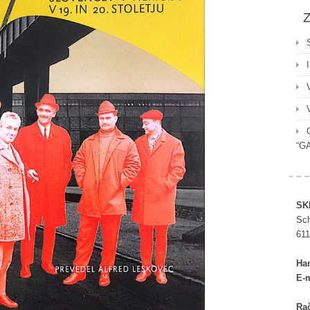
Z
“G
SK
Sch
611
Ha
E-m
Rač