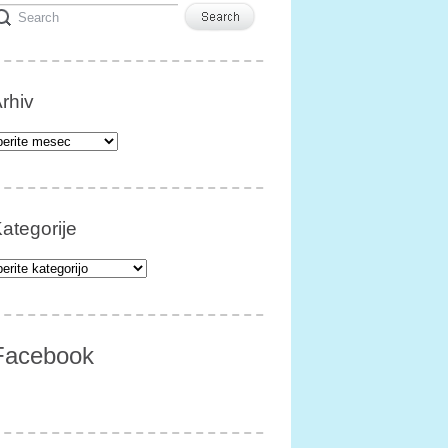
rhiv
iv
ategorije
egorije
Facebook