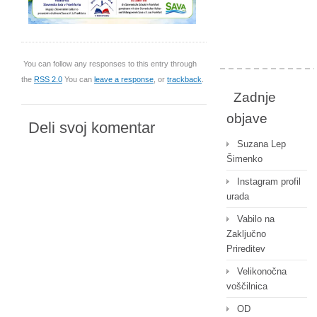
You can follow any responses to this entry through
the
RSS 2.0
You can
leave a response
, or
trackback
.
Zadnje
objave
Deli svoj komentar
Suzana Lep
Šimenko
Instagram profil
urada
Vabilo na
Zaključno
Prireditev
Velikonočna
voščilnica
OD