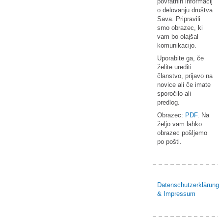
povratnih informacij
o delovanju društva
Sava. Pripravili
smo obrazec, ki
vam bo olajšal
komunikacijo.
Uporabite ga, če
želite urediti
članstvo, prijavo na
novice ali če imate
sporočilo ali
predlog.
Obrazec:
PDF
. Na
željo vam lahko
obrazec pošljemo
po pošti.
Datenschutzerklärung
& Impressum