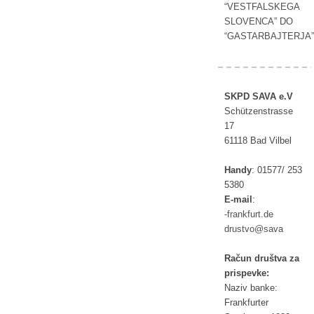
“VESTFALSKEGA
SLOVENCA” DO
“GASTARBAJTERJA”
SKPD SAVA e.V
Schützenstrasse
17
61118 Bad Vilbel
Handy
:
01577/ 253
5380
E-mail
:
rf-
ufkna
ed.tr
tsurd
as@ov
av
Račun društva za
prispevke:
Naziv banke:
Frankfurter