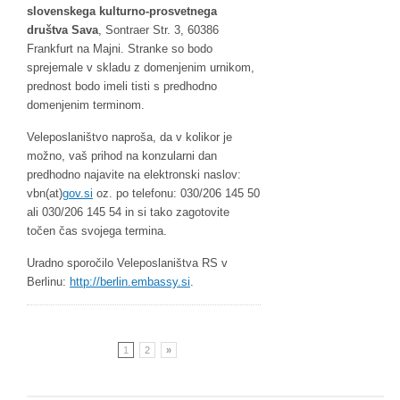
slovenskega kulturno-prosvetnega
društva Sava
, Sontraer Str. 3, 60386
Frankfurt na Majni. Stranke so bodo
sprejemale v skladu z domenjenim urnikom,
prednost bodo imeli tisti s predhodno
domenjenim terminom.
Veleposlaništvo naproša, da v kolikor je
možno, vaš prihod na konzularni dan
predhodno najavite na elektronski naslov:
vbn(at)
gov.si
oz. po telefonu: 030/206 145 50
ali 030/206 145 54 in si tako zagotovite
točen čas svojega termina.
Uradno sporočilo Veleposlaništva RS v
Berlinu:
http://berlin.embassy.si
.
1
2
»