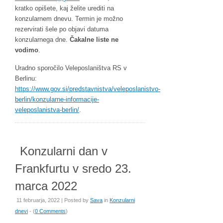
kratko opišete, kaj želite urediti na
konzularnem dnevu. Termin je možno
rezervirati šele po objavi datuma
konzularnega dne.
Čakalne liste ne
vodimo
.
Uradno sporočilo Veleposlaništva RS v
Berlinu:
https://www.gov.si/predstavnistva/veleposlanistvo-
berlin/konzularne-informacije-
veleposlanistva-berlin/
.
Konzularni dan v
Frankfurtu v sredo 23.
marca 2022
11 februarja, 2022 | Posted by
Sava
in
Konzularni
dnevi
- (
0 Comments
)