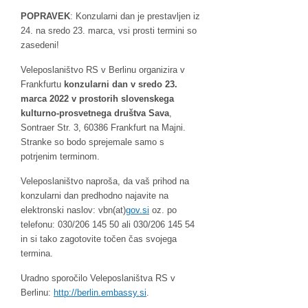
POPRAVEK
: Konzularni dan je prestavljen iz
24. na sredo 23. marca, vsi prosti termini so
zasedeni!
Veleposlaništvo RS v Berlinu organizira v
Frankfurtu
konzularni dan v sredo 23.
marca 2022 v prostorih slovenskega
kulturno-prosvetnega društva Sava
,
Sontraer Str. 3, 60386 Frankfurt na Majni.
Stranke so bodo sprejemale samo s
potrjenim terminom.
Veleposlaništvo naproša, da vaš prihod na
konzularni dan predhodno najavite na
elektronski naslov: vbn(at)
gov.si
oz. po
telefonu: 030/206 145 50 ali 030/206 145 54
in si tako zagotovite točen čas svojega
termina.
Uradno sporočilo Veleposlaništva RS v
Berlinu:
http://berlin.embassy.si
.