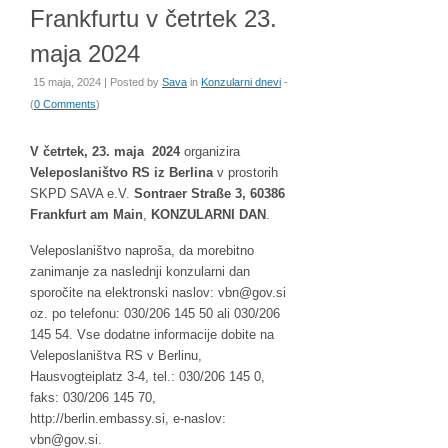
Frankfurtu v četrtek 23.
maja 2024
15 maja, 2024 | Posted by
Sava
in
Konzularni dnevi
-
(
0 Comments
)
V četrtek, 23. maja 2024
organizira
Veleposlaništvo RS iz Berlina
v prostorih
SKPD SAVA e.V.
Sontraer Straße 3, 60386
Frankfurt am Main
,
KONZULARNI DAN
.
Veleposlaništvo naproša, da morebitno
zanimanje za naslednji konzularni dan
sporočite na elektronski naslov:
g@nbv
is.vo
oz. po telefonu: 030/206 145 50 ali 030/206
145 54. Vse dodatne informacije dobite na
Veleposlaništva RS v Berlinu,
Hausvogteiplatz 3-4, tel.: 030/206 145 0,
faks: 030/206 145 70,
http://berlin.embassy.si, e-naslov:
g@nbv
is.vo
.