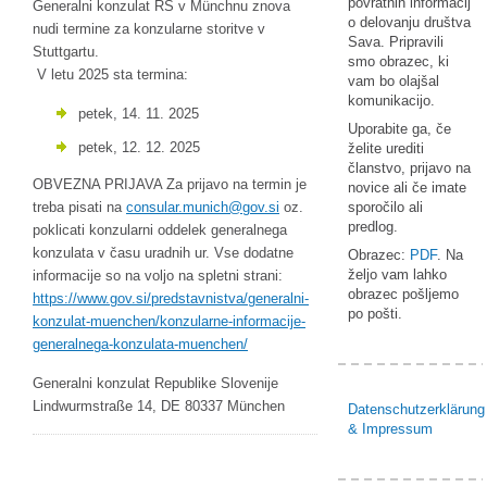
povratnih informacij
Generalni konzulat RS v Münchnu znova
o delovanju društva
nudi termine za konzularne storitve v
Sava. Pripravili
Stuttgartu.
smo obrazec, ki
V letu 2025 sta termina:
vam bo olajšal
komunikacijo.
petek, 14. 11. 2025
Uporabite ga, če
petek, 12. 12. 2025
želite urediti
članstvo, prijavo na
OBVEZNA PRIJAVA Za prijavo na termin je
novice ali če imate
treba pisati na
oc
alusn
num.r
g@hci
is.vo
oz.
sporočilo ali
predlog.
poklicati konzularni oddelek generalnega
konzulata v času uradnih ur. Vse dodatne
Obrazec:
PDF
. Na
željo vam lahko
informacije so na voljo na spletni strani:
obrazec pošljemo
https://www.gov.si/predstavnistva/generalni-
po pošti.
konzulat-muenchen/konzularne-informacije-
generalnega-konzulata-muenchen/
Generalni konzulat Republike Slovenije
Lindwurmstraße 14, DE 80337 München
Datenschutzerklärung
& Impressum