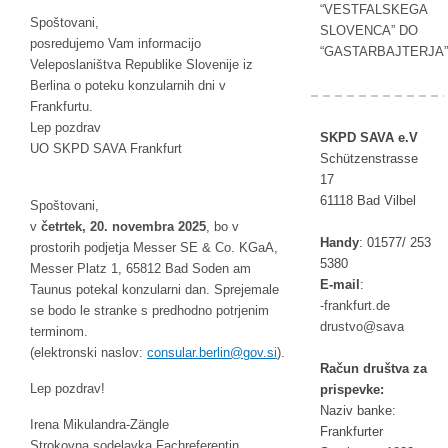
“VESTFALSKEGA
Spoštovani,
SLOVENCA” DO
posredujemo Vam informacijo
“GASTARBAJTERJA”
Veleposlaništva Republike Slovenije iz
Berlina o poteku konzularnih dni v
Frankfurtu.
Lep pozdrav
SKPD SAVA e.V
UO SKPD SAVA Frankfurt
Schützenstrasse
17
61118 Bad Vilbel
Spoštovani,
v
četrtek, 20. novembra 2025
, bo v
Handy
:
01577/ 253
prostorih podjetja Messer SE & Co. KGaA,
5380
Messer Platz 1, 65812 Bad Soden am
E-mail
:
Taunus potekal konzularni dan. Sprejemale
rf-
ufkna
ed.tr
se bodo le stranke s predhodno potrjenim
tsurd
as@ov
av
terminom.
(elektronski naslov:
oc
alusn
reb.r
g@nil
is.vo
).
Račun društva za
Lep pozdrav!
prispevke:
Naziv banke:
Irena Mikulandra-Zängle
Frankfurter
Strokovna sodelavka Fachreferentin