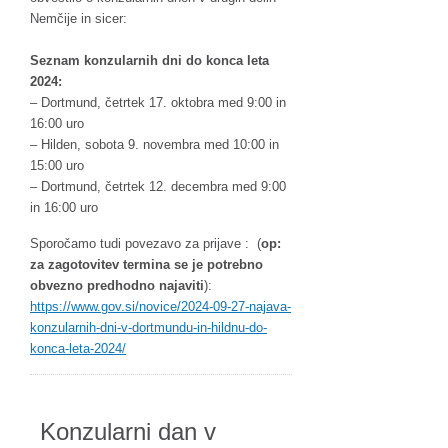
Nemčije in sicer:
Seznam konzularnih dni do konca leta
2024:
– Dortmund, četrtek 17. oktobra med 9:00 in
16:00 uro
– Hilden, sobota 9. novembra med 10:00 in
15:00 uro
– Dortmund, četrtek 12. decembra med 9:00
in 16:00 uro
Sporočamo tudi povezavo za prijave : (
op:
za zagotovitev termina se je potrebno
obvezno predhodno najaviti
):
https://www.gov.si/novice/2024-09-27-najava-
konzularnih-dni-v-dortmundu-in-hildnu-do-
konca-leta-2024/
Konzularni dan v