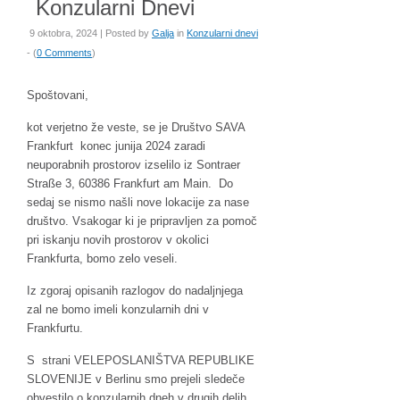
Konzularni Dnevi
9 oktobra, 2024 | Posted by
Galja
in
Konzularni dnevi
- (
0 Comments
)
Spoštovani,
kot verjetno že veste, se je Društvo SAVA
Frankfurt konec junija 2024 zaradi
neuporabnih prostorov izselilo iz Sontraer
Straße 3, 60386 Frankfurt am Main. Do
sedaj se nismo našli nove lokacije za nase
društvo. Vsakogar ki je pripravljen za pomoč
pri iskanju novih prostorov v okolici
Frankfurta, bomo zelo veseli.
Iz zgoraj opisanih razlogov do nadaljnjega
zal ne bomo imeli konzularnih dni v
Frankfurtu.
S strani VELEPOSLANIŠTVA REPUBLIKE
SLOVENIJE v Berlinu smo prejeli sledeče
obvestilo o konzularnih dneh v drugih delih