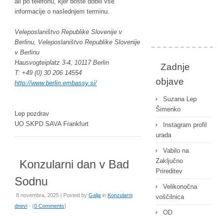
ali po telefonu, kjer boste dobili vse
informacije o naslednjem terminu.
Veleposlaništvo Republike Slovenije v
Berlinu, Veleposlaništvo Republike Slovenije
v Berlinu
Hausvogteiplatz 3-4, 10117 Berlin
Zadnje
T: +49 (0) 30 206 14554
objave
http://www.berlin.embassy.si/
Suzana Lep
Šimenko
Lep pozdrav
UO SKPD SAVA Frankfurt
Instagram profil
urada
Vabilo na
Zaključno
Konzularni dan v Bad
Prireditev
Sodnu
Velikonočna
8 novembra, 2025 | Posted by
Galja
in
Konzularni
voščilnica
dnevi
- (
0 Comments
)
OD