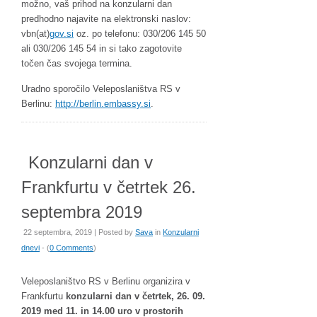
možno, vaš prihod na konzularni dan
predhodno najavite na elektronski naslov:
vbn(at)
gov.si
oz. po telefonu: 030/206 145 50
ali 030/206 145 54 in si tako zagotovite
točen čas svojega termina.
Uradno sporočilo Veleposlaništva RS v
Berlinu:
http://berlin.embassy.si
.
Konzularni dan v
Frankfurtu v četrtek 26.
septembra 2019
22 septembra, 2019 | Posted by
Sava
in
Konzularni
dnevi
- (
0 Comments
)
Veleposlaništvo RS v Berlinu organizira v
Frankfurtu
konzularni dan v četrtek, 26. 09.
2019 med 11. in 14.00 uro v prostorih