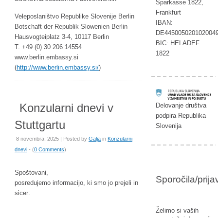
Sparkasse 1822,
Frankfurt
Veleposlaništvo Republike Slovenije Berlin
IBAN:
Botschaft der Republik Slowenien Berlin
DE445005020102004
Hausvogteiplatz 3-4, 10117 Berlin
BIC: HELADEF
T: +49 (0) 30 206 14554
1822
www.berlin.embassy.si
(
http://www.berlin.embassy.si/
)
Konzularni dnevi v
Delovanje društva
podpira Republika
Stuttgartu
Slovenija
8 novembra, 2025 | Posted by
Galja
in
Konzularni
dnevi
- (
0 Comments
)
Spoštovani,
Sporočila/prij
posredujemo informacijo, ki smo jo prejeli in
sicer:
Želimo si vaših