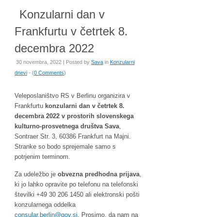
Konzularni dan v
Frankfurtu v četrtek 8.
decembra 2022
30 novembra, 2022 | Posted by
Sava
in
Konzularni
dnevi
- (
0 Comments
)
Veleposlaništvo RS v Berlinu organizira v
Frankfurtu
konzularni dan v četrtek 8.
decembra 2022 v prostorih slovenskega
kulturno-prosvetnega društva Sava
,
Sontraer Str. 3, 60386 Frankfurt na Majni.
Stranke so bodo sprejemale samo s
potrjenim terminom.
Za udeležbo je
obvezna predhodna prijava
,
ki jo lahko opravite po telefonu na telefonski
številki +49 30 206 1450 ali elektronski pošti
konzularnega oddelka
oc
alusn
reb.r
g@nil
is.vo
. Prosimo, da nam na