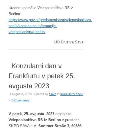
Uradno sporočilo Veleposlaništva RS v
Berlinu:
https://www.gov.si/predstavnistva/veleposlanistvo-
berlin/konzularne-informacije-
veleposlanistva-berlin/
.
UO Društva Sava
Konzularni dan v
Frankfurtu v petek 25.
avgusta 2023
1 avgusta, 2023 | Posted by
Sava
in
Konzularni dnevi
- (
0 Comments
)
V petek, 25. avgusta 2023
organizira
Veleposlaništvo RS iz Berlina
v prostorih
SKPD SAVA e.V.
Sontraer Straße 3, 60386