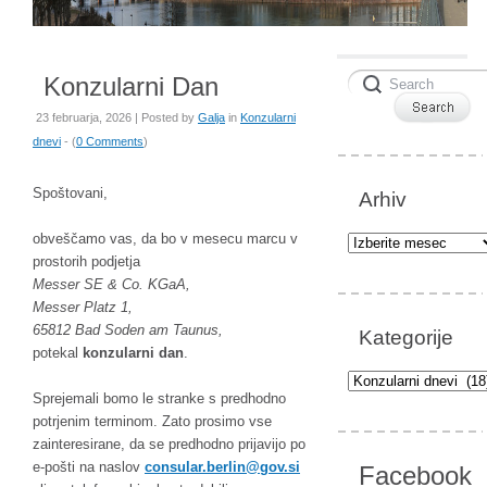
Konzularni Dan
23 februarja, 2026 | Posted by
Galja
in
Konzularni
dnevi
- (
0 Comments
)
Spoštovani,
Arhiv
Arhiv
obveščamo vas, da bo v mesecu marcu v
prostorih podjetja
Messer SE & Co. KGaA,
Messer Platz 1,
65812 Bad Soden am Taunus,
Kategorije
potekal
konzularni dan
.
Kategorije
Sprejemali bomo le stranke s predhodno
potrjenim terminom. Zato prosimo vse
zainteresirane, da se predhodno prijavijo po
e-pošti na naslov
oc
alusn
reb.r
g@nil
is.vo
Facebook