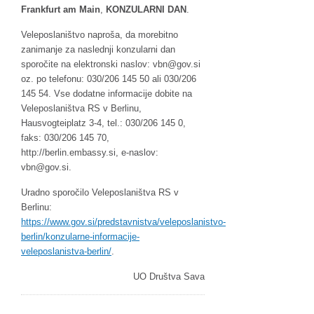
Frankfurt am Main
,
KONZULARNI DAN
.
Veleposlaništvo naproša, da morebitno
zanimanje za naslednji konzularni dan
sporočite na elektronski naslov:
g@nbv
is.vo
oz. po telefonu: 030/206 145 50 ali 030/206
145 54. Vse dodatne informacije dobite na
Veleposlaništva RS v Berlinu,
Hausvogteiplatz 3-4, tel.: 030/206 145 0,
faks: 030/206 145 70,
http://berlin.embassy.si, e-naslov:
g@nbv
is.vo
.
Uradno sporočilo Veleposlaništva RS v
Berlinu:
https://www.gov.si/predstavnistva/veleposlanistvo-
berlin/konzularne-informacije-
veleposlanistva-berlin/
.
UO Društva Sava