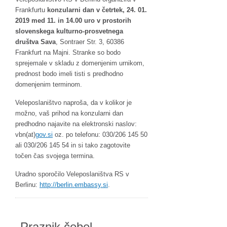
Frankfurtu
konzularni dan v četrtek, 24. 01.
2019 med 11. in 14.00 uro v prostorih
slovenskega kulturno-prosvetnega
društva Sava
, Sontraer Str. 3, 60386
Frankfurt na Majni. Stranke so bodo
sprejemale v skladu z domenjenim urnikom,
prednost bodo imeli tisti s predhodno
domenjenim terminom.
Veleposlaništvo naproša, da v kolikor je
možno, vaš prihod na konzularni dan
predhodno najavite na elektronski naslov:
vbn(at)
gov.si
oz. po telefonu: 030/206 145 50
ali 030/206 145 54 in si tako zagotovite
točen čas svojega termina.
Uradno sporočilo Veleposlaništva RS v
Berlinu:
http://berlin.embassy.si
.
Praznik čebel