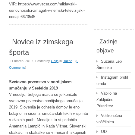
VIR: https://www.vecer.com/miklavski-
osnovnosolci-zmagali-v-nemski-televizijski-
oddaji-6673545
Novice iz zimskega
Zadnje
objave
športa
11 marca, 2019 | Posted by
Galja
in
Razno
- (
0
Suzana Lep
Šimenko
Comments
)
Instagram profil
Svetovno prvenstvo v nordijskem
urada
smučanju v Seefeldu 2019
Vabilo na
V nedeljo, tretjega marca se je končalo
Zaključno
svetovno prvenstvo nordijskega smučanja
Prireditev
2019. Slovenija je odnesla domov le eno
kolajno, in sicer iz smučarskih tekih v sprintu
Velikonočna
v dvojnih parih. Medaljo sta si pridobila
voščilnica
Anamarija Lampič in Katja Vižnar. Slovenski
OD
skakalci in skakalke so v mešanih skupinah