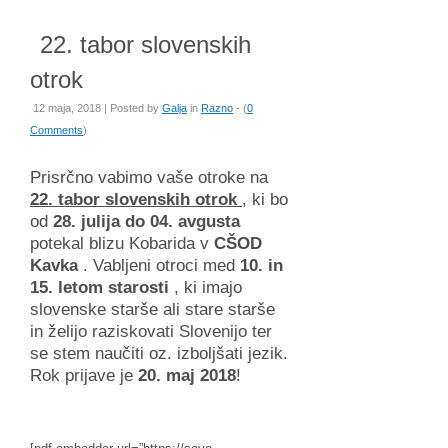
22. tabor slovenskih
otrok
12 maja, 2018 | Posted by
Galja
in
Razno
- (
0
Comments
)
Prisrčno vabimo vaše otroke na
22. tabor slovenskih otrok
, ki bo
od
28. julija do 04. avgusta
potekal blizu Kobarida v
CŠOD
Kavka
. Vabljeni otroci med
10. in
15. letom starosti
, ki imajo
slovenske starše ali stare starše
in želijo raziskovati Slovenijo ter
se stem naučiti oz. izboljšati jezik.
Rok prijave je
20. maj 2018
!