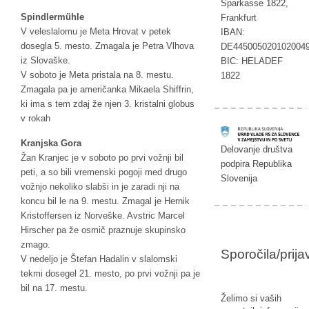
Sparkasse 1822,
Spindlermühle
Frankfurt
V veleslalomu je Meta Hrovat v petek
IBAN:
dosegla 5. mesto. Zmagala je Petra Vlhova
DE445005020102004
iz Slovaške.
BIC: HELADEF
V soboto je Meta pristala na 8. mestu.
1822
Zmagala pa je američanka Mikaela Shiffrin,
ki ima s tem zdaj že njen 3. kristalni globus
v rokah
Kranjska Gora
Delovanje društva
Žan Kranjec je v soboto po prvi vožnji bil
podpira Republika
peti, a so bili vremenski pogoji med drugo
Slovenija
vožnjo nekoliko slabši in je zaradi nji na
koncu bil le na 9. mestu. Zmagal je Hernik
Kristoffersen iz Norveške. Avstric Marcel
Hirscher pa že osmič praznuje skupinsko
zmago.
Sporočila/prij
V nedeljo je Štefan Hadalin v slalomski
tekmi dosegel 21. mesto, po prvi vožnji pa je
bil na 17. mestu.
Želimo si vaših