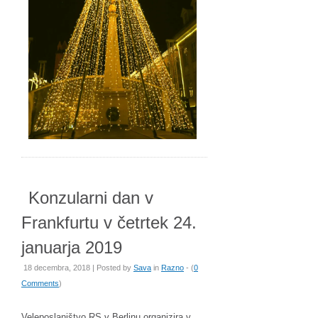
Konzularni dan v
Frankfurtu v četrtek 24.
januarja 2019
18 decembra, 2018 | Posted by
Sava
in
Razno
- (
0
Comments
)
Veleposlaništvo RS v Berlinu organizira v