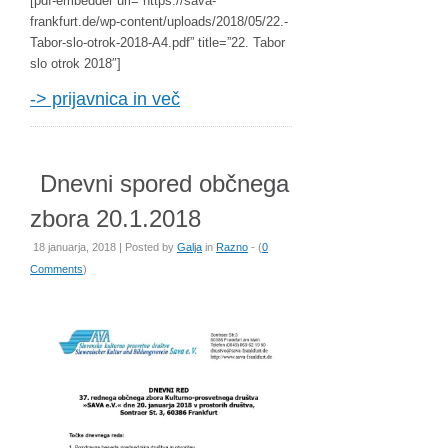
[pdf-embedder url=”https://sava-
frankfurt.de/wp-content/uploads/2018/05/22.-
Tabor-slo-otrok-2018-A4.pdf” title=”22. Tabor
slo otrok 2018″]
-> prijavnica in več
Dnevni spored občnega
zbora 20.1.2018
18 januarja, 2018 | Posted by
Galja
in
Razno
- (
0
Comments
)