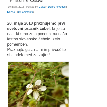
19 maja, 2018 | Posted by
Galja
in
Dobro je vedeti
|
Razno
- (
0 Comments
)
20. maja 2018 praznujemo prvi
svetovni praznik čebel
, ki je za
nas, ki smo zelo ponosni na našo
lastno slovensko čebelo, zelo
pomemben.
Praznujte ga z nami in privoščite
si sladek med za zajtrk!