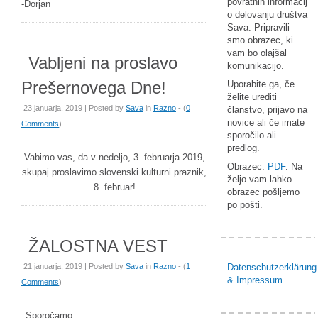
povratnih informacij
-Dorjan
o delovanju društva
Sava. Pripravili
smo obrazec, ki
vam bo olajšal
Vabljeni na proslavo
komunikacijo.
Prešernovega Dne!
Uporabite ga, če
želite urediti
23 januarja, 2019 | Posted by
Sava
in
Razno
- (
0
članstvo, prijavo na
novice ali če imate
Comments
)
sporočilo ali
predlog.
Vabimo vas, da v nedeljo, 3. februarja 2019,
Obrazec:
PDF
. Na
skupaj proslavimo slovenski kulturni praznik,
željo vam lahko
8. februar!
obrazec pošljemo
po pošti.
ŽALOSTNA VEST
21 januarja, 2019 | Posted by
Sava
in
Razno
- (
1
Datenschutzerklärung
& Impressum
Comments
)
Sporočamo