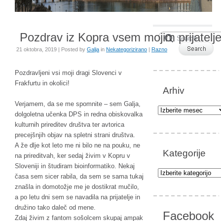
Pozdrav iz Kopra vsem mojim prijatelj
21 oktobra, 2019 | Posted by
Galja
in
Nekategorizirano
|
Razno
Pozdravljeni vsi moji dragi Slovenci v
Frakfurtu in okolici!
Arhiv
Verjamem, da se me spomnite – sem Galja,
Arhiv
dolgoletna učenka DPS in redna obiskovalka
kulturnih prireditev društva ter avtorica
precejšnjih objav na spletni strani društva.
A že dlje kot leto me ni bilo ne na pouku, ne
Kategorije
na prireditvah, ker sedaj živim v Kopru v
Sloveniji in študiram bioinformatiko. Nekaj
Kategorije
časa sem sicer rabila, da sem se sama tukaj
znašla in domotožje me je dostikrat mučilo,
a po letu dni sem se navadila na prijatelje in
družino tako daleč od mene.
Facebook
Zdaj živim z fantom sošolcem skupaj ampak