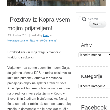
Pozdrav iz Kopra vsem
mojim prijateljem!
21 oktobra, 2019 | Posted by
Galja
in
Nekategorizirano
|
Razno
- (
0 Comments
)
Arhiv
Pozdravljeni vsi moji dragi Slovenci v
Arhiv
Frakfurtu in okolici!
Verjamem, da se me spomnite – sem Galja,
dolgoletna učenka DPS in redna obiskovalka
Kategorije
kulturnih prireditev društva ter avtorica
precejšnjih objav na spletni strani društva.
Kategorije
A že dlje kot leto me ni bilo ne na pouku, ne
na prireditvah, ker sedaj živim v Kopru v
Sloveniji in študiram bioinformatiko. Nekaj
časa sem sicer rabila, da sem se sama tukaj
Facebook
znašla in domotožje me je dostikrat mučilo,