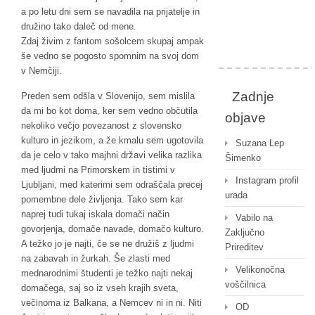
a po letu dni sem se navadila na prijatelje in
družino tako daleč od mene.
Zdaj živim z fantom sošolcem skupaj ampak
še vedno se pogosto spomnim na svoj dom
v Nemčiji.
Zadnje
Preden sem odšla v Slovenijo, sem mislila
da mi bo kot doma, ker sem vedno občutila
objave
nekoliko večjo povezanost z slovensko
kulturo in jezikom, a že kmalu sem ugotovila
Suzana Lep
da je celo v tako majhni državi velika razlika
Šimenko
med ljudmi na Primorskem in tistimi v
Instagram profil
Ljubljani, med katerimi sem odraščala precej
urada
pomembne dele življenja. Tako sem kar
naprej tudi tukaj iskala domači način
Vabilo na
govorjenja, domače navade, domačo kulturo.
Zaključno
A težko jo je najti, če se ne družiš z ljudmi
Prireditev
na zabavah in žurkah. Še zlasti med
Velikonočna
mednarodnimi študenti je težko najti nekaj
voščilnica
domačega, saj so iz vseh krajih sveta,
večinoma iz Balkana, a Nemcev ni in ni. Niti
OD