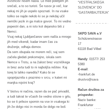
Avstricev nisem našla. Le med poletjem jih
“VESTFALSKEGA
srečaš, a to so turisti. Še rusov je več, kar
SLOVENCA” DO
nekaj mi jih je uspelo spoznati. In na vsake
“GASTARBAJTERJA”
toliko se najde nekdo ki se je nekdaj učil
nemški jezik in ga malce govori. To mi vedno
popestri dan, a ni isto kot dejansko biti z
Nemci.
SKPD SAVA e.V
Vsaj nekaj Ljubljančanov sem našla a mnogo
Schützenstrasse
jih med vikendi, kadar imam čas za
17
druženje, odhaja domov.
61118 Bad Vilbel
Da sem obupala ne morem reči, saj sem
začela gledati prekomejno, iskala sem
Handy
:
01577/ 253
Nemce v Trstu, a na žalost brez vozniškega
5380
in brez avta tudi to ni najboljša rešitev. Kaj
E-mail
:
torej bi lahko naredila? Kako bi se
rf-
ufkna
ed.tr
spoprijaznila s praznino v srcu, v kateri mi
tsurd
as@ov
av
manjka rojstni kraj?
Račun društva za
V bistvu ni načina, razen da se pač privadiš,
prispevke:
a tudi takrat te včasih še vedno stisne v grlu,
Naziv banke:
ko se ti prileze spomin na vse in vsakega ki
Frankfurter
jih že dolgo nisi in morda še dolgo ne boš