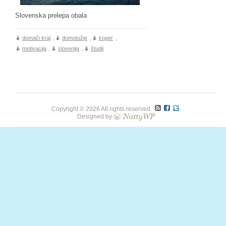
Slovenska prelepa obala
domači kraj
,
domotožje
,
koper
,
motivacija
,
slovenija
,
študij
Copyright © 2026 All rights reserved.
Designed by