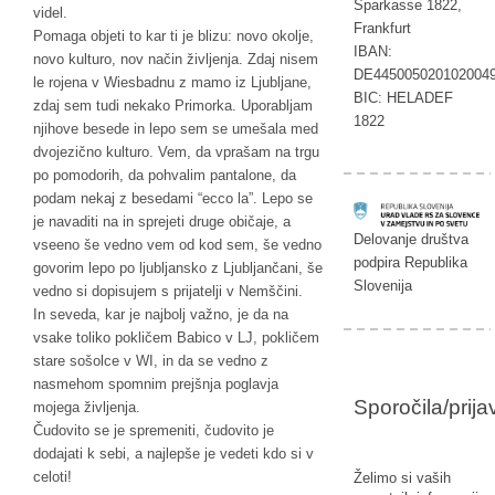
Sparkasse 1822,
videl.
Frankfurt
Pomaga objeti to kar ti je blizu: novo okolje,
IBAN:
novo kulturo, nov način življenja. Zdaj nisem
DE445005020102004
le rojena v Wiesbadnu z mamo iz Ljubljane,
BIC: HELADEF
zdaj sem tudi nekako Primorka. Uporabljam
1822
njihove besede in lepo sem se umešala med
dvojezično kulturo. Vem, da vprašam na trgu
po pomodorih, da pohvalim pantalone, da
podam nekaj z besedami “ecco la”. Lepo se
je navaditi na in sprejeti druge običaje, a
Delovanje društva
vseeno še vedno vem od kod sem, še vedno
podpira Republika
govorim lepo po ljubljansko z Ljubljančani, še
Slovenija
vedno si dopisujem s prijatelji v Nemščini.
In seveda, kar je najbolj važno, je da na
vsake toliko pokličem Babico v LJ, pokličem
stare sošolce v WI, in da se vedno z
nasmehom spomnim prejšnja poglavja
Sporočila/prij
mojega življenja.
Čudovito se je spremeniti, čudovito je
dodajati k sebi, a najlepše je vedeti kdo si v
celoti!
Želimo si vaših