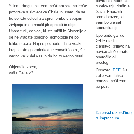
povratnih informacij
S tem, dragi moji, vam pošiljam vse najlepše
o delovanju društva
Sava. Pripravili
pozdrave s slovenske Obale in upam, da se
smo obrazec, ki
bo še kdo odločil za spremembe v svojem
vam bo olajšal
življenju in se naučil jih sprejeti in objeti.
komunikacijo.
Upam tudi, da vas, ki ste prišli iz Slovenije a
Uporabite ga, če
se ne vračate pogosto, domotožje ne bo
želite urediti
toliko mučilo. Naj ne pozabite, da je vsaki
članstvo, prijavo na
kraj, ki ste ga kadarkoli imenovali “dom”, še
novice ali če imate
vedno velik del vas in da bo to vedno ostal.
sporočilo ali
predlog.
Objemčki vsem,
Obrazec:
PDF
. Na
vaša Galja <3
željo vam lahko
obrazec pošljemo
po pošti.
Datenschutzerklärung
& Impressum